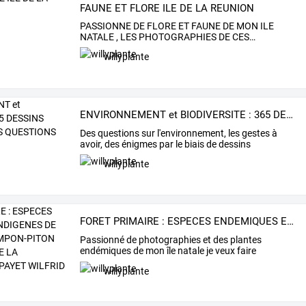
FAUNE ET FLORE ILE DE LA REUNION
PASSIONNE
DE
FLORE
ET
FAUNE
DE
MON
ILE
NATALE
,
LES
PHOTOGRAPHIES
DE
CES
…
willyplante
ENVIRONNEMENT et BIODIVERSITE : 365 DESSINS IMPACTS ENIGMES QUESTIONS
Des questions sur l'environnement, les gestes à
avoir, des énigmes par le biais de dessins
willyplante
FORET PRIMAIRE : ESPECES ENDEMIQUES ET INDIGENES DE LA REGION DU TAMPON-PITON HYACINTHE (ILE DE LA REUNION). INFOS PAYET WILFRID
Passionné
de
photographies
et
des
plantes
endémiques
de
mon
île
natale
je
veux
faire
partager
les
photos
et
…
willyplante