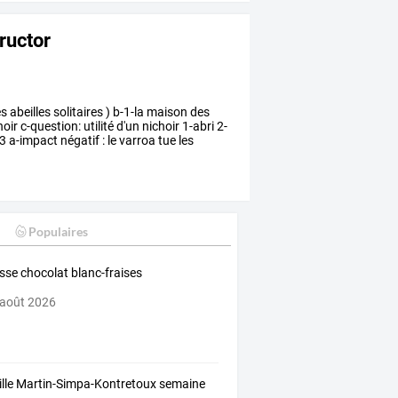
tructor
es
abeilles
solitaires
)
b-1-la
maison
des
hoir
c-question:
utilité
d'un
nichoir
1-abri
2-
3
a-impact
négatif
:
le
varroa
tue
les
Populaires
se chocolat blanc-fraises
 août 2026
lle Martin-Simpa-Kontretoux semaine