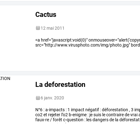
Cactus
12 mai 2011
<a href="javascript:void(0)" onmouseover="alert('copyri
src="http://www.virusphoto.com/img/photo.jpg" borde
La deforestation
6 janv. 2020
N°6
:
a-impacts
:
1
impact
négatif
:
déforestation
,
3
im
co2
et
rejeter
l’o2
b-enigme
:
je
suis
le
contraire
de
vrai
a
faux-re
/
forêt
c-question
:
les
dangers
de
la
déforestat
augmentation
des
…