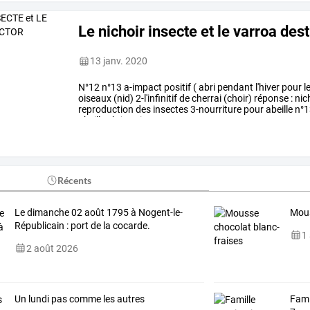
Le nichoir insecte et le varroa des
13 janv. 2020
N°12
n°13
a-impact
positif
(
abri
pendant
l'hiver
pour
l
oiseaux
(nid)
2-l'infinitif
de
cherrai
(choir)
réponse
:
nic
reproduction
des
insectes
3-nourriture
pour
abeille
n°1
abeilles
b-je
suis
un
…
Récents
Le dimanche 02 août 1795 à Nogent-le-
Mous
Républicain : port de la cocarde.
1
2 août 2026
Un lundi pas comme les autres
Fami