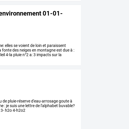
e environnement 01-01-
e:
elles
se
voient
de
loin
et
paraissent
a
fonte
des
neiges
en
montagne
est
due
à
:
leil
4-la
pluie
n°2
a:
3
impacts
sur
la
au de pluie-réserve d'eau-arrosage goute à
e : je suis une lettre de l'alphabet buvable?
2 3- h2o 4-h2o2