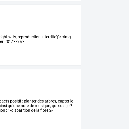
ght willy, reproduction interdite')"> <img
r="0" /> </a>
pacts
positif
:
planter
des
arbres,
capter
le
insi
qu’une
note
de
musique,
qui
suis-je
?
ion
:
1-disparition
de
la
flore
2-