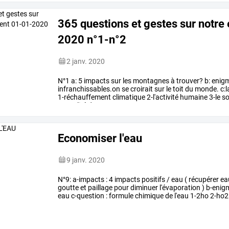
365 questions et gestes sur notr
2020 n°1-n°2
2 janv. 2020
N°1
a:
5
impacts
sur
les
montagnes
à
trouver?
b:
enigm
infranchissables.on
se
croirait
sur
le
toit
du
monde.
c:l
1-réchauffement
climatique
2-l'activité
humaine
3-le
so
mortalité
des
…
Economiser l'eau
9 janv. 2020
N°9: a-impacts : 4 impacts positifs / eau ( récupérer e
goutte et paillage pour diminuer l'évaporation ) b-enigm
eau c-question : formule chimique de l'eau 1-2ho 2-ho