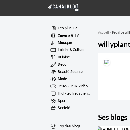
Les plus lus
Profil de wil
Accueil
»
Cinéma & TV
willyplan
Musique
Loisirs & Culture
Cuisine
Déco
Beauté & santé
Mode
Jeux & Jeux Vidéo
High-tech et sciences
Sport
Société
Ses blogs
Top des blogs