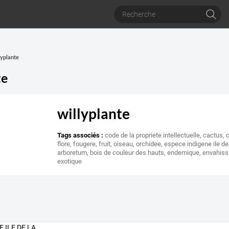
lyplante
te
willyplante
Tags associés :
code de la propriete intellectuelle
,
cactus
,
flore
,
fougere
,
fruit
,
oiseau
,
orchidee
,
espece indigene ile de
arboretum
,
bois de couleur des hauts
,
endemique
,
envahiss
exotique