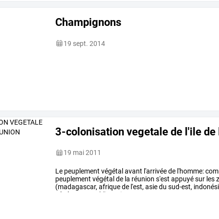
Champignons
19 sept. 2014
3-colonisation vegetale de l'ile de
19 mai 2011
Le
peuplement
végétal
avant
l'arrivée
de
l'homme:
com
peuplement
végétal
de
la
réunion
s'est
appuyé
sur
les
z
(madagascar,
afrique
de
l'est,
asie
du
sud-est,
indonési
végétaux
est
obligatoirement
…