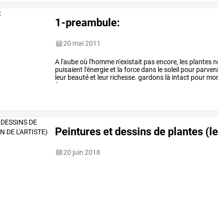
1-preambule:
20 mai 2011
A
l'aube
où
l'homme
n'existait
pas
encore,
les
plantes
n
puisaient
l'énergie
et
la
force
dans
le
soleil
pour
parveni
leur
beauté
et
leur
richesse.
gardons
là
intact
pour
mon
future
…
Peintures et dessins de plantes (le 
20 juin 2018