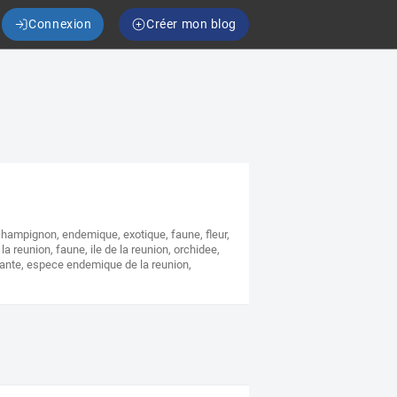
Connexion
Créer mon blog
champignon
,
endemique
,
exotique
,
faune
,
fleur
,
 la reunion
,
faune
,
ile de la reunion
,
orchidee
,
ante
,
espece endemique de la reunion
,