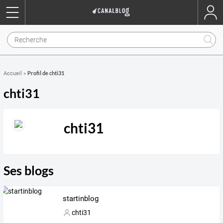
Profil de chti31
Accueil
»
chti31
chti31
Ses blogs
startinblog
chti31