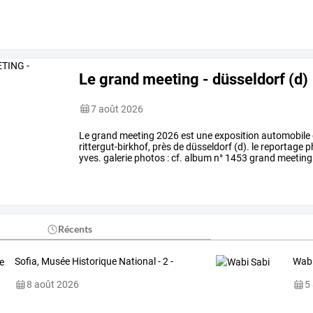
Le grand meeting - düsseldorf (d)
7 août 2026
Le
grand
meeting
2026
est
une
exposition
automobile
rittergut-birkhof,
près
de
düsseldorf
(d).
le
reportage
p
yves.
galerie
photos
:
cf.
album
n°
1453
grand
meeting
automotive
…
Récents
Sofia, Musée Historique National - 2 -
Wabi
8 août 2026
5