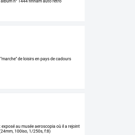
ee album n° 1444 finham auto retro
 "marche" de loisirs en pays de cadours
 exposé au musée aeroscopia où il a rejoint
l (24mm, 100iso, 1/250s, f:8)