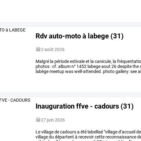
Rdv auto-moto à labege (31)
2 août 2026
Malgré la période estivale et la canicule, la fréquentatio
photos : cf. album n° 1452 labege aout 26 despite th
labège meetup was well-attended. photo gallery: see 
Inauguration ffve - cadours (31)
27 juin 2026
Le
village
de
cadours
a
été
labellisé
"village
d’accueil
d
village
du
départent
à
recevoir
cette
reconnaissance
d