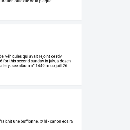
guration
officielle
de
la
plaque
, véhicules qui avait rejoint ce rdv
6 for this second sunday in july, a dozen
allery: see album n° 1449 rmco juill.26
afraichit une bufflonne. © hl - canon eos r6