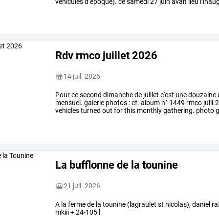
véhicules
d’époque).
ce
samedi
27
juin
avait
lieu
l’inau
commémorative.
étaient
…
Rdv rmco juillet 2026
14 juil. 2026
Pour ce second dimanche de juillet c'est une douzaine de
mensuel. galerie photos : cf. album n° 1449 rmco juill.2
vehicles turned out for this monthly gathering. photo g
La bufflonne de la tounine
21 juil. 2026
A la ferme de la tounine (lagraulet st nicolas), daniel r
mkiii + 24-105 l