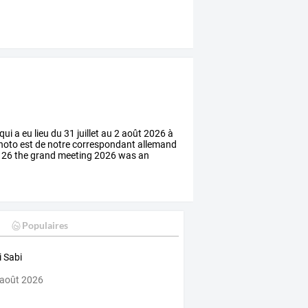
qui
a
eu
lieu
du
31
juillet
au
2
août
2026
à
hoto
est
de
notre
correspondant
allemand
26
the
grand
meeting
2026
was
an
Populaires
 Sabi
 août 2026