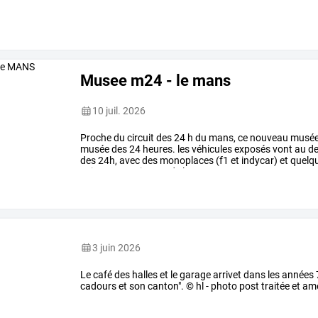
Musee m24 - le mans
10 juil. 2026
Proche
du
circuit
des
24
h
du
mans,
ce
nouveau
musé
musée
des
24
heures.
les
véhicules
exposés
vont
au
de
des
24h,
avec
des
monoplaces
(f1
et
indycar)
et
quelq
voitures
sont
issues
de
la
…
3 juin 2026
Le café des halles et le garage arrivet dans les années 
cadours et son canton". © hl - photo post traitée et am