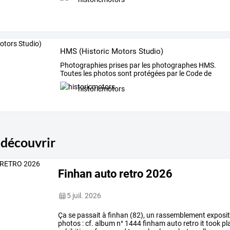
HMS (Historic Motors Studio)
Photographies
prises
par
les
photographes
HMS.
Toutes
les
photos
sont
protégées
par
le
Code
de
la
…
historicmotors
 découvrir
Finhan auto retro 2026
5 juil. 2026
Ça se passait à finhan (82), un rassemblement expositi
photos : cf. album n° 1444 finham auto retro it took pl