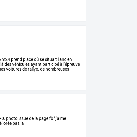
e
m24
prend
place
où
se
situait
l'ancien
là
des
véhicules
ayant
participé
à
l'épreuve
ues
voitures
de
rallye.
de
nombreuses
70. photo issue de la page fb "j'aime
éliorée pas ia