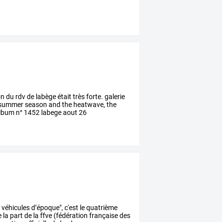
n du rdv de labège était très forte. galerie
e summer season and the heatwave, the
album n° 1452 labege aout 26
e
véhicules
d’époque",
c'est
le
quatrième
e
la
part
de
la
ffve
(fédération
française
des