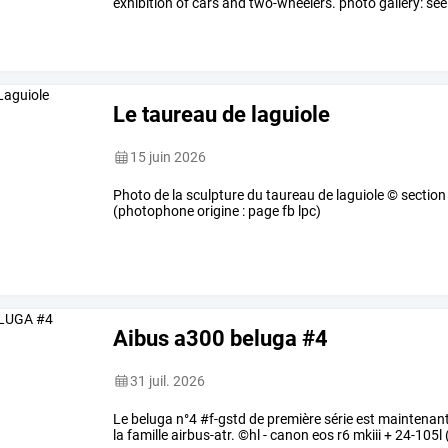
exhibition of cars and two-wheelers. photo gallery: s
Le taureau de laguiole
15 juin 2026
Photo de la sculpture du taureau de laguiole © section
(photophone origine : page fb lpc)
Aibus a300 beluga #4
31 juil. 2026
Le beluga n°4 #f-gstd de première série est maintenant
la famille airbus-atr. ©hl - canon eos r6 mkiii + 24-105