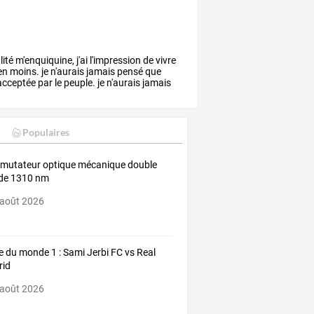
lité
m'enquiquine,
j'ai
l'impression
de
vivre
en
moins.
je
n'aurais
jamais
pensé
que
cceptée
par
le
peuple.
je
n'aurais
jamais
Populaires
utateur optique mécanique double
de 1310 nm
 août 2026
e du monde 1 : Sami Jerbi FC vs Real
rid
 août 2026