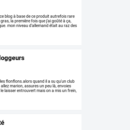
ce
blog
à
base
de
ce
produit
autrefois
rare
gras,
la
première
fois
que
j'ai
goûté
à
ça,
que.
mon
niveau
d'allemand
était
au
raz
des
bloggeurs
les
flonflons.alors
quand
il
a
su
qu'un
club
-
allez
marion,
assures
un
peu
là,
envoies
le
laisser
entrouvert
mais
on
a
mis
un
frein,
té