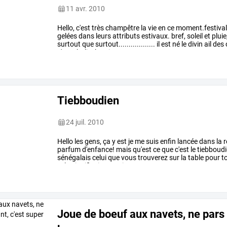
11 avr. 2010
Hello,
c'est
très
champêtre
la
vie
en
ce
moment.festiva
gelées
dans
leurs
attributs
estivaux.
bref,
soleil
et
pluie
surtout
que
surtout..................
il
est
né
le
divin
ail
des
c'est
choli,
oh
oui
…
Tiebboudien
24 juil. 2010
Hello
les
gens,
ça
y
est
je
me
suis
enfin
lancée
dans
la
r
parfum
d'enfance!
mais
qu'est
ce
que
c'est
le
tiebboud
sénégalais
celui
que
vous
trouverez
sur
la
table
pour
t
cela
signifie
riz
au
poisson.
…
Joue de boeuf aux navets, ne pars 