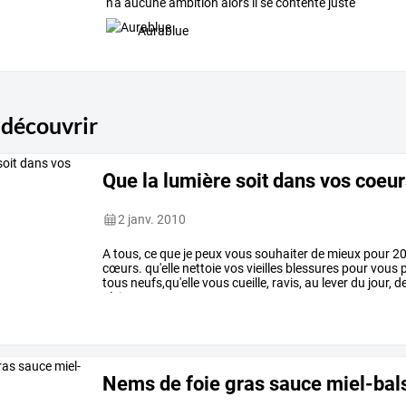
n'a aucune ambition alors il se contente juste
d'exister :)
Aurablue
 découvrir
Que la lumière soit dans vos coeu
2 janv. 2010
A
tous,
ce
que
je
peux
vous
souhaiter
de
mieux
pour
20
cœurs.
qu'elle
nettoie
vos
vieilles
blessures
pour
vous
p
tous
neufs,qu'elle
vous
cueille,
ravis,
au
lever
du
jour,
d
plein
…
Nems de foie gras sauce miel-ba