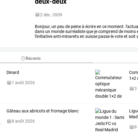
deux-deux
2 déc. 2009
Bonjour,
un
peu
de
peine
à
écrire
en
ce
moment.
l'actua
dans
un
monde
surréaliste
que
je
comprend
de
moins
l'initiative
anti-minarets
en
suisse
passe
le
vote
et
soit
a
pensé
que
les
sondages
…
Récents
Dinard
Comm
1×2 
1 août 2026
3
Gâteau aux abricots et fromage blanc
Ligu
Mad
8 août 2026
8