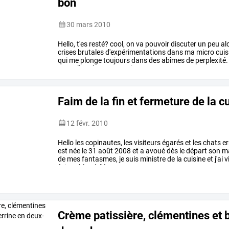
bon
30 mars 2010
Hello,
t'es
resté?
cool,
on
va
pouvoir
discuter
un
peu
al
crises
brutales
d'expérimentations
dans
ma
micro
cuis
qui
me
plonge
toujours
dans
des
abîmes
de
perplexité.
nouvelles
choses
et
curieuse
…
Faim de la fin et fermeture de la c
12 févr. 2010
Hello
les
copinautes,
les
visiteurs
égarés
et
les
chats
er
est
née
le
31
août
2008
et
a
avoué
dès
le
départ
son
m
de
mes
fantasmes,
je
suis
ministre
de
la
cuisine
et
j'ai
v
fait
ce
blog
à
l'époque
…
Crème patissière, clémentines et b