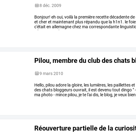
8 déc. 2009
Bonjour!
eh
oui,
voilà
la
première
recette
décadente
de
et
cher
et
maintenant
plus
répandu
que
la
h1n1.
le
foie
c'était
en
allemagne
chez
ma
correspondante
linguisti
pâquerettes
à
…
Pilou, membre du club des chats 
9 mars 2010
Hello,
pilou
adore
la
gloire,
les
lumières,
les
paillettes
et
des
chats
bloggeurs
ouvrait,
il
est
devenu
tout
dingo
"
ma
photo
-
mince
pilou,
je
te
l'ai
dis,
le
blog,
je
veux
bien
que
je
…
Réouverture partielle de la curiosi