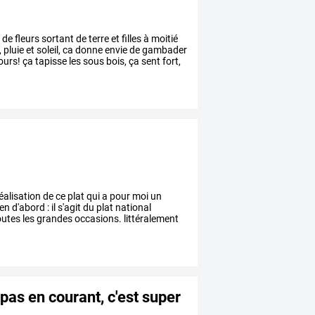
l
de
fleurs
sortant
de
terre
et
filles
à
moitié
,
pluie
et
soleil,
ca
donne
envie
de
gambader
ours!
ça
tapisse
les
sous
bois,
ça
sent
fort,
éalisation
de
ce
plat
qui
a
pour
moi
un
ien
d'abord
:
il
s'agit
du
plat
national
outes
les
grandes
occasions.
littéralement
pas en courant, c'est super