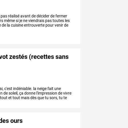
pas
réalisé
avant
de
décider
de
fermer
rs
même
si
je
ne
viendrais
pas
toutes
les
e
de
la
cuisine
entrouverte
pour
venir
de
avot zestés (recettes sans
ai,
c'est
indéniable.
la
neige
fait
une
on
de
soleil,
ça
donne
l'impression
de
vivre
tout
et
tout
mais
dès
que
tu
sors,
tu
te
 des ours