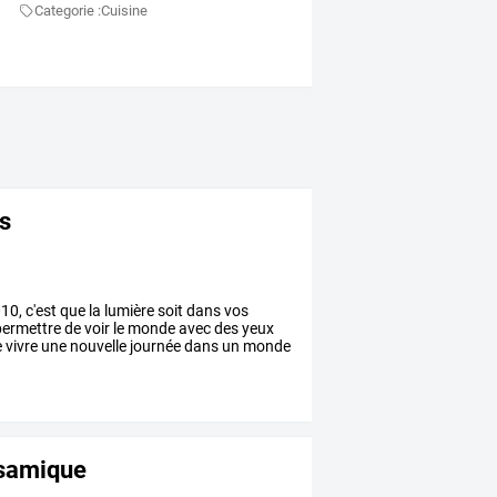
Categorie :
Cuisine
rs
10,
c'est
que
la
lumière
soit
dans
vos
ermettre
de
voir
le
monde
avec
des
yeux
e
vivre
une
nouvelle
journée
dans
un
monde
lsamique