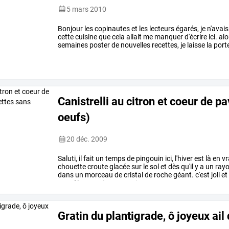
5 mars 2010
Bonjour
les
copinautes
et
les
lecteurs
égarés,
je
n'avais
cette
cuisine
que
cela
allait
me
manquer
d'écrire
ici.
alo
semaines
poster
de
nouvelles
recettes,
je
laisse
la
port
temps
en
temps
vous
…
Canistrelli au citron et coeur de p
oeufs)
20 déc. 2009
Saluti,
il
fait
un
temps
de
pingouin
ici,
l'hiver
est
là
en
vr
chouette
croute
glacée
sur
le
sol
et
dès
qu'il
y
a
un
ray
dans
un
morceau
de
cristal
de
roche
géant.
c'est
joli
et
congèles
aussi
sec.
aussi
…
Gratin du plantigrade, ô joyeux ail