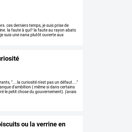
ors.
ces
derniers
temps,
je
suis
prise
de
ine.
la
faute
à
qui?
la
faute
au
rayon
abats
je
suis
une
nana
plutôt
ouverte
aux
uriosité
rants,
"....la
curiosité
n'est
pas
un
défaut...."
anque
d'ambition
(
même
si
dans
certains
iré
le
petit
chose
du
gouvernement).
j'avais
iscuits ou la verrine en