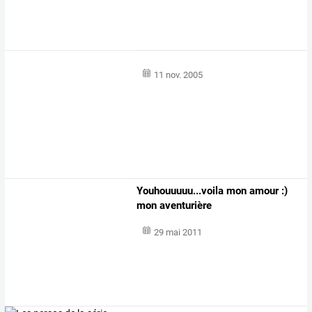
11 nov. 2005
Youhouuuuu...voila mon amour :)
mon aventurière
29 mai 2011