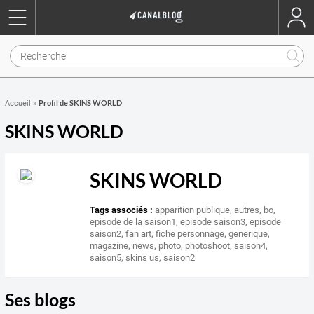
Profil de SKINS WORLD
Accueil
»
SKINS WORLD
SKINS WORLD
Tags associés :
apparition publique
,
autres
,
bo
,
episode de la saison1
,
episode saison3
,
episode
saison2
,
fan art
,
fiche personnage
,
generique
,
magazine
,
news
,
photo
,
photoshoot
,
saison4
,
saison5
,
skins us
,
saison2
Ses blogs