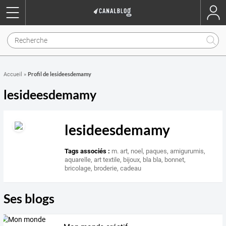
Profil de lesideesdemamy
Accueil
»
lesideesdemamy
lesideesdemamy
Tags associés :
m. art
,
noel
,
paques
,
amigurumis
,
aquarelle
,
art textile
,
bijoux
,
bla bla
,
bonnet
,
bricolage
,
broderie
,
cadeau
Ses blogs