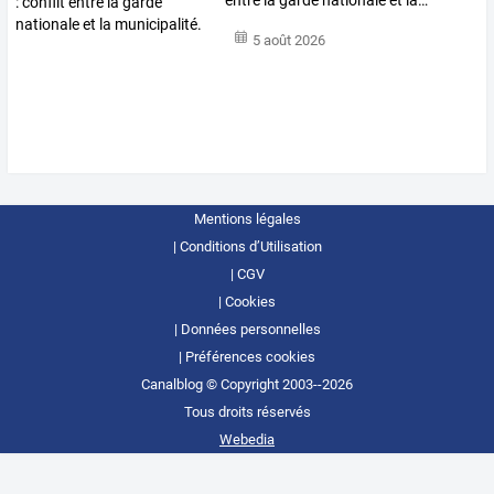
entre
la
garde
nationale
et
la
…
5 août 2026
Mentions légales
Conditions d’Utilisation
CGV
Cookies
Données personnelles
Préférences cookies
Canalblog © Copyright 2003--2026
Tous droits réservés
Webedia