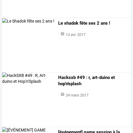
Le shadok fête ses 2 ans !
13 avr. 2017
Hacksxb #49 : r, art-duino et
hop'n'splash
24 mars 2017
[événement] game session à la