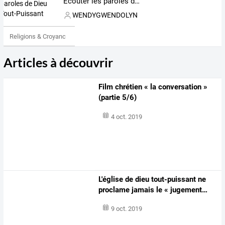
Écouter les paroles de Dieu Tout-Puissant
WENDYGWENDOLYN
Religions & Croyances
Articles à découvrir
Film chrétien « la conversation »
(partie 5/6)
4 oct. 2019
L'église
de
dieu
tout-puissant
ne
proclame
jamais
le
«
jugement
…
9 oct. 2019