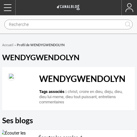
Profil de WENDYGWENDOLYN
Accueil
»
WENDYGWENDOLYN
WENDYGWENDOLYN
Tags associés :
christ
,
croire en dieu
,
dieju
,
dieu
,
dieu lui-meme
,
dieu tout-puissant
,
entretiens
commentaires
Ses blogs