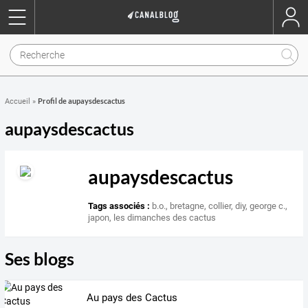
Profil de aupaysdescactus
Accueil
»
aupaysdescactus
aupaysdescactus
Tags associés :
b.o.
,
bretagne
,
collier
,
diy
,
george c.
,
japon
,
les dimanches des cactus
Ses blogs
Au pays des Cactus