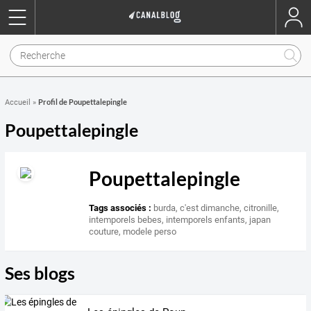
Profil de Poupettalepingle
Accueil
»
Poupettalepingle
Poupettalepingle
Tags associés :
burda
,
c'est dimanche
,
citronille
,
intemporels bebes
,
intemporels enfants
,
japan
couture
,
modele perso
Ses blogs