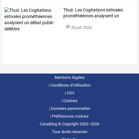
Thuir.
Les
Cogitations
estivales
prométhéennes
analysent
un
débat
…
30 juil. 2026
Mentions légales
Conditions d’Utilisation
CGV
Cookies
Données personnelles
Préférences cookies
Canalblog © Copyright 2003--2026
Tous droits réservés