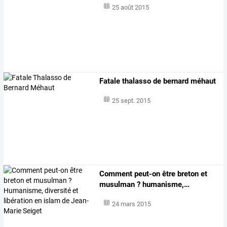
25 août 2015
Fatale thalasso de bernard méhaut
25 sept. 2015
Comment
peut-on
être
breton
et
musulman
?
humanisme,
…
24 mars 2015