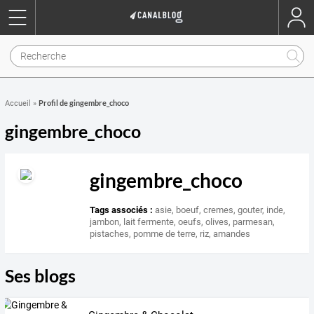
Profil de gingembre_choco
Accueil
»
gingembre_choco
gingembre_choco
Tags associés :
asie
,
boeuf
,
cremes
,
gouter
,
inde
,
jambon
,
lait fermente
,
oeufs
,
olives
,
parmesan
,
pistaches
,
pomme de terre
,
riz
,
amandes
Ses blogs