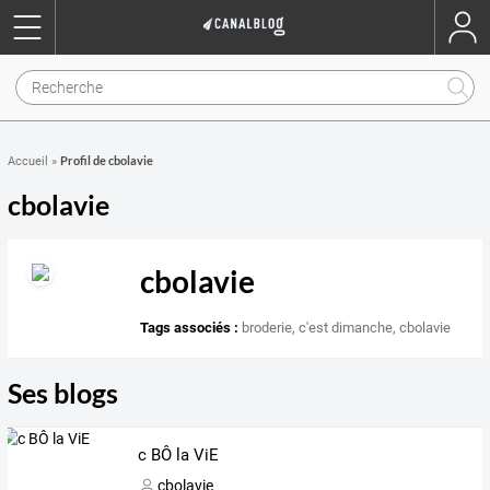
Profil de cbolavie
Accueil
»
cbolavie
cbolavie
Tags associés :
broderie
,
c'est dimanche
,
cbolavie
Ses blogs
c BÔ la ViE
cbolavie