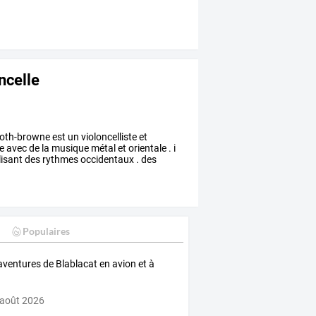
ncelle
oth-browne
est
un
violoncelliste
et
e
avec
de
la
musique
métal
et
orientale
.
i
lisant
des
rythmes
occidentaux
.
des
Populaires
aventures de Blablacat en avion et à
 août 2026