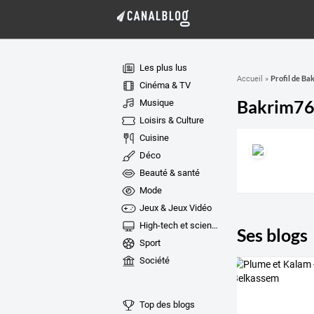
Les plus lus
Profil de Ba
Accueil
»
Cinéma & TV
Bakrim7
Musique
Loisirs & Culture
Cuisine
Déco
Beauté & santé
Mode
Jeux & Jeux Vidéo
High-tech et sciences
Ses blogs
Sport
Société
Top des blogs