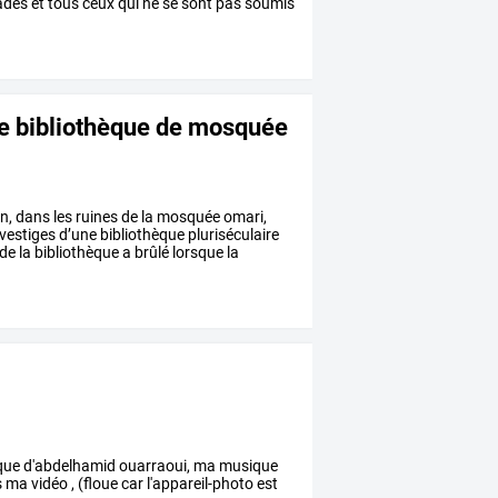
ades
et
tous
ceux
qui
ne
se
sont
pas
soumis
ne bibliothèque de mosquée
n,
dans
les
ruines
de
la
mosquée
omari,
vestiges
d’une
bibliothèque
pluriséculaire
de
la
bibliothèque
a
brûlé
lorsque
la
ique d'abdelhamid ouarraoui, ma musique
us ma vidéo , (floue car l'appareil-photo est