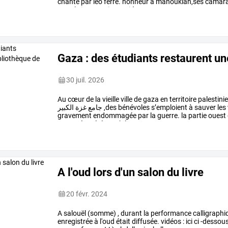
chanté
par
léo
ferré.
honneur
a
manoukian,ses
camar
sous
le
joug
nazi.
merci
à
…
Gaza : des étudiants restaurent u
30 juil. 2026
Au
cœur
de
la
vieille
ville
de
gaza
en
territoire
palestinie
الكبير
غزة
جامع
,des
bénévoles
s’emploient
à
sauver
les
gravement
endommagée
par
la
guerre.
la
partie
ouest
mosquée
a
été
touchée
…
A l'oud lors d'un salon du livre
20 févr. 2024
A salouël (somme) , durant la performance calligraph
enregistrée à l'oud était diffusée. vidéos : ici ci -desso