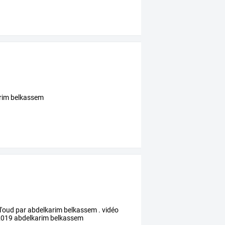
arim belkassem
l'oud par abdelkarim belkassem . vidéo
e 2019 abdelkarim belkassem