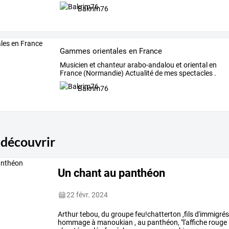
l'Association
…
Bakrim76
Gammes orientales en France
Musicien
et
chanteur
arabo-andalou
et
oriental
en
France
(Normandie)
Actualité
de
mes
spectacles
.
…
Bakrim76
 découvrir
Un chant au panthéon
22 févr. 2024
Arthur
tebou,
du
groupe
feu!chatterton
,fils
d'immigré
hommage
à
manoukian
,
au
panthéon,
"l'affiche
rouge