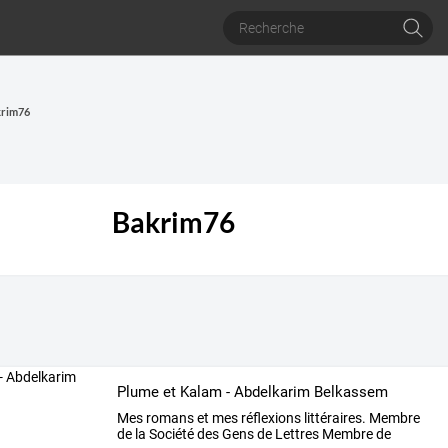
krim76
6
Bakrim76
Plume et Kalam - Abdelkarim Belkassem
Mes
romans
et
mes
réflexions
littéraires.
Membre
de
la
Société
des
Gens
de
Lettres
Membre
de