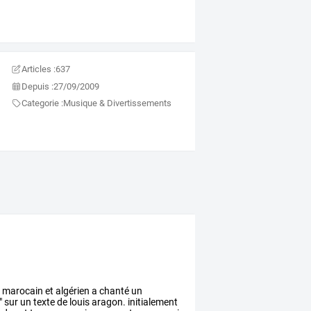
Articles :
637
Depuis :
27/09/2009
Categorie :
Musique & Divertissements
s
marocain
et
algérien
a
chanté
un
"
sur
un
texte
de
louis
aragon.
initialement