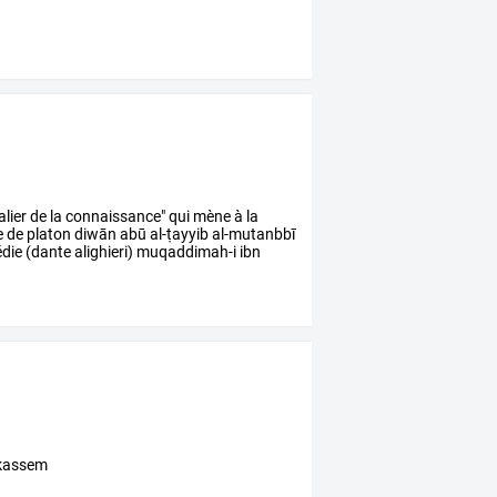
 de platon diwān abū al-ṭayyib al-mutanbbī
 comédie (dante alighieri) muqaddimah-i ibn
lkassem