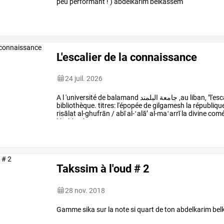
peu performant ! ) abdelkarim belkassem
L'escalier de la connaissance
24 juil. 2026
A l 'université de balamand جامعة البلمند ,au liban, "l'escalier de la connaissance" qui mène à la
bibliothèque. titres: l'épopée de gilgamesh la république
risālat al-ghufrān / abī al-ʻalāʼ al-maʻarrī la divine
khaldūn le
Takssim à l'oud # 2
28 nov. 2018
Gamme sika sur la note si quart de ton abdelkarim be