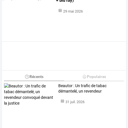
+ blu ray)
29 mai 2026
Récents
Populaires
Beautor
:
Un
trafic
de
tabac
démantelé,
un
revendeur
convoqué
…
31 juil. 2026