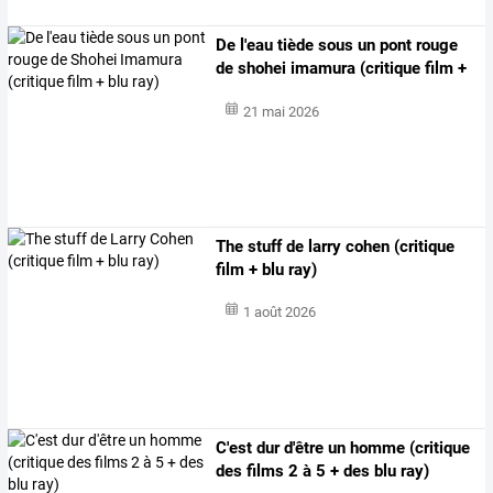
De
l'eau
tiède
sous
un
pont
rouge
de
shohei
imamura
(critique
film
+
…
21 mai 2026
The stuff de larry cohen (critique
film + blu ray)
1 août 2026
C'est dur d'être un homme (critique
des films 2 à 5 + des blu ray)