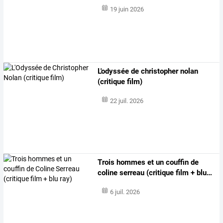
19 juin 2026
L'odyssée de christopher nolan
(critique film)
22 juil. 2026
Trois
hommes
et
un
couffin
de
coline
serreau
(critique
film
+
blu
…
6 juil. 2026