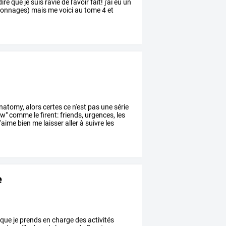
ire
que
je
suis
ravie
de
l'avoir
fait!
j'ai
eu
un
sonnages)
mais
me
voici
au
tome
4
et
natomy,
alors
certes
ce
n'est
pas
une
série
w"
comme
le
firent:
friends,
urgences,
les
j'aime
bien
me
laisser
aller
à
suivre
les
e
que
je
prends
en
charge
des
activités