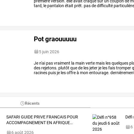
première
version.
elle
avait
craqué
sur
un
coupon
de
m
tard,
le
pantalon
était
prêt.
pas
de
difficulté
particulièr
pouvoir
être
…
Pot graouuuuu
5 juin 2026
Je
n'ai
pas
vraiment
la
main
verte
mais
les
quelques
pl
des
rejetons.
plutôt
que
de
les
jeter
je
les
fais
tromper
q
racines
puis
je
les
offre
à
mon
entourage.
dernièrement
comme
ça
je
pourrais
…
Récents
SAFARI
GUIDE
PRIVE
FRANCAIS
POUR
Défi
ACCOMPAGNEMENT
EN
AFRIQUE
…
6
6 août 2026