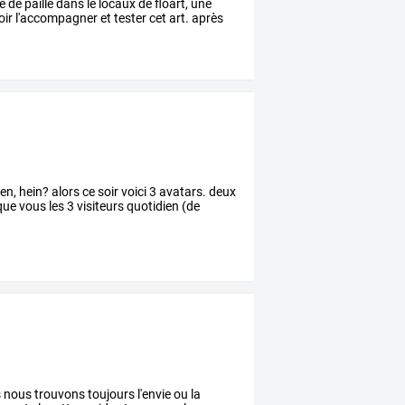
e
de
paille
dans
le
locaux
de
floart,
une
oir
l'accompagner
et
tester
cet
art.
après
en, hein? alors ce soir voici 3 avatars. deux
que vous les 3 visiteurs quotidien (de
s
nous
trouvons
toujours
l'envie
ou
la