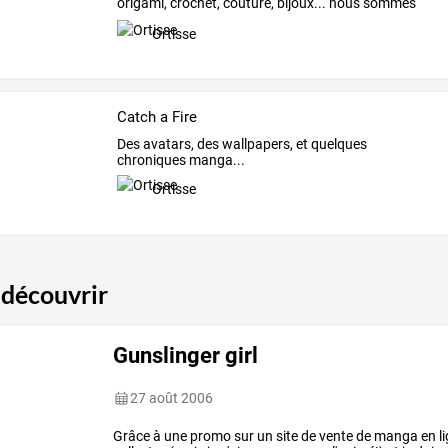
origami,
crochet,
couture,
bijoux...
nous
sommes
de
vraies
…
Ortisse
Catch a Fire
Des avatars, des wallpapers, et quelques
chroniques manga...
Ortisse
 découvrir
Gunslinger girl
27 août 2006
Grâce
à
une
promo
sur
un
site
de
vente
de
manga
en
l