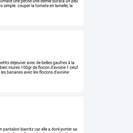
tomate
une
pêche
une
demie
burata
un
peu
us
simple.
couper
la
tomate
en
lamelle,
la
etits
déjeuner
avec
de
belles
gaufres
à
la
bien
mures
100gr
de
flocon
d'avoine
1
oeuf
r
les
bananes
avec
les
flocons
d'avoine
n
pantalon
biarritz
car
elle
a
doré
porter
sa