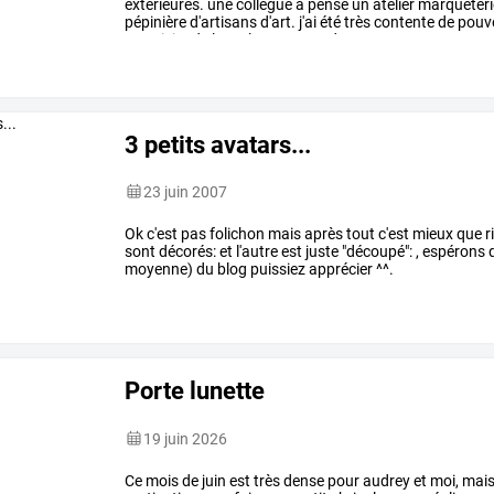
extérieures.
une
collègue
a
pensé
un
atelier
marqueteri
pépinière
d'artisans
d'art.
j'ai
été
très
contente
de
pouv
une
visite
de
leurs
locaux,
une
des
…
3 petits avatars...
23 juin 2007
Ok c'est pas folichon mais après tout c'est mieux que ri
sont décorés: et l'autre est juste "découpé": , espérons 
moyenne) du blog puissiez apprécier ^^.
Porte lunette
19 juin 2026
Ce
mois
de
juin
est
très
dense
pour
audrey
et
moi,
mai