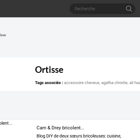
isse
Ortisse
Tags associés :
accessoire cheveux
,
agatha christie
,
ali h
Cam & Drey bricolent...
Blog
DIY
de
deux
sœurs
bricoleuses:
cuisine,