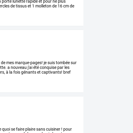
n
porte
lunette
rapide
et
pour
ne
plus
rcles
de
tissus
et
1
molleton
de
16
cm
de
r
de
mes
marque-pages!
je
suis
tombée
sur
tte.
a
nouveau
j'ai
été
conquise
par
les
ers,
à
la
fois
génants
et
captivants!
bref
e
quoi
se
faire
plaire
sans
cuisiner
!
pour