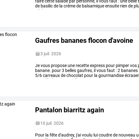
faire
cette
salade
par
personne,
il
vous
faut
:
une
belle
de
basilic
de
la
crème
de
balsamique
ensuite
rien
de
pl
pêche
en
quartier.
…
Gaufres bananes flocon d'avoine
3 juil. 2026
Je
vous
propose
une
recette
express
pour
pimper
vos
p
banane.
pour
3
belles
gaufres,
il
vous
faut
:
2
bananes
5/6
carreaux
de
chocolat
pour
la
gourmandise
écrase
jusqu'à
obtenir
un
mélange
…
Pantalon biarritz again
10 juil. 2026
Pour
la
fête
d'audrey,
j'ai
voulu
lui
coudre
de
nouveau
u