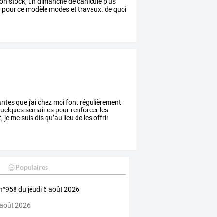
on
stock,
un
dimanche
de
canicule
plus
e
pour
ce
modèle
modes
et
travaux.
de
quoi
antes
que
j'ai
chez
moi
font
régulièrement
uelques
semaines
pour
renforcer
les
,
je
me
suis
dis
qu’au
lieu
de
les
offrir
Populaires
 n°958 du jeudi 6 août 2026
 août 2026