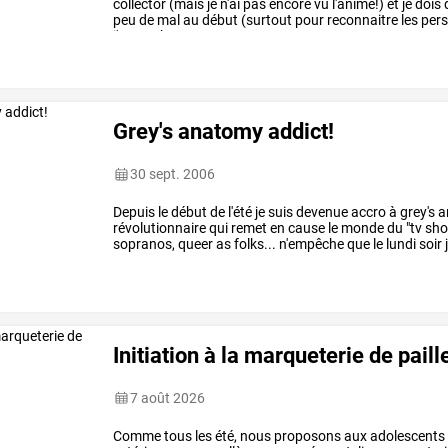
collector
(mais
je
n'ai
pas
encore
vu
l'animé!)
et
je
dois
d
peu
de
mal
au
début
(surtout
pour
reconnaitre
les
per
j'accroche
…
Grey's anatomy addict!
30 sept. 2006
Depuis
le
début
de
l'été
je
suis
devenue
accro
à
grey's
a
révolutionnaire
qui
remet
en
cause
le
monde
du
"tv
sho
sopranos,
queer
as
folks...
n'empêche
que
le
lundi
soir
aventures
…
Initiation à la marqueterie de paill
7 août 2026
Comme
tous
les
été,
nous
proposons
aux
adolescents