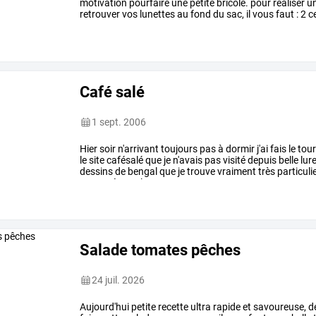
motivation
pourfaire
une
petite
bricole.
pour
réaliser
u
retrouver
vos
lunettes
au
fond
du
sac,
il
vous
faut
:
2
ce
diamètre
30
cm
de
cordon
…
Café salé
1 sept. 2006
Hier
soir
n'arrivant
toujours
pas
à
dormir
j'ai
fais
le
tou
le
site
cafésalé
que
je
n'avais
pas
visité
depuis
belle
lure
dessins
de
bengal
que
je
trouve
vraiment
très
particuli
emportée
par
la
…
Salade tomates pêches
24 juil. 2026
Aujourd'hui
petite
recette
ultra
rapide
et
savoureuse,
d