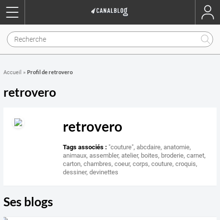
Profil de retrovero
Accueil
»
retrovero
retrovero
Tags associés :
"couture"
,
abcdaire
,
anatomie
,
animaux
,
assembler
,
atelier
,
boites
,
broderie
,
carnet
,
carton
,
chambres
,
coeur
,
corps
,
couture
,
croquis
,
dessiner
,
devinettes
Ses blogs