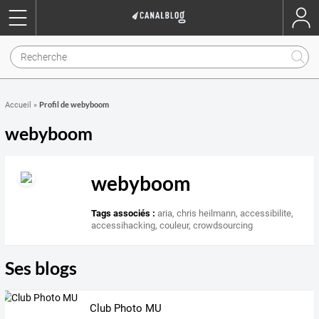
Profil de webyboom
Accueil
»
webyboom
webyboom
Tags associés :
aria
,
chris heilmann
,
accessibilite
,
accessihacking
,
couleur
,
crowdsourcing
Ses blogs
Club Photo MU