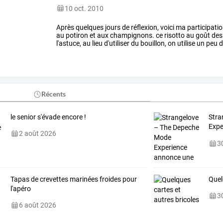
10 oct. 2010
Après
quelques
jours
de
réflexion,
voici
ma
participati
au
potiron
et
aux
champignons.
ce
risotto
au
goût
des
l'astuce,
au
lieu
d'utiliser
du
bouillon,
on
utilise
un
peu
d
potiron
et
aux
…
Récents
le senior s'évade encore !
Stra
Expe
2 août 2026
fran
30
Tapas de crevettes marinées froides pour
Quel
l'apéro
30
6 août 2026