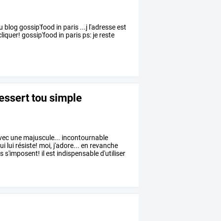
og gossip'food in paris ...j l'adresse est
liquer! gossip'food in paris ps: je reste
essert tou simple
vec
une
majuscule...
incontournable
ui
lui
résiste!
moi,
j'adore...
en
revanche
ts
s'imposent!
il
est
indispensable
d'utiliser