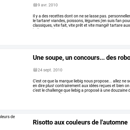
9 avr. 2010
Il
y
a
des
recettes
dont
on
ne
se
lasse
pas.
personnelle
le
tartare!
viandes,
poissons,
légumes
j'en
suis
fan
pou
classiques,
vite
fait,
vite
prêt
et
vite
mangé!
tartare
au
belles
tranches
de
…
Une soupe, un concours... des rob
24 sept. 2010
C'est
ce
que
la
marque
liebig
nous
propose...
allez
ne
s
en
dire
plus!
contrairement
aux
idées
reçues
et
bien
on
c'est
le
challenge
que
liebig
a
proposé
à
une
douzaine
soupe
et
on
en
fait
une
…
Risotto aux couleurs de l'automne