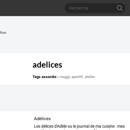
lices
adelices
Tags associés :
maggi
,
aperitif
,
atelier
Adèlices
Les
délices
d'Adèle
ou
le
journal
de
ma
cuisine
:
mes