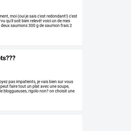
ment,
moi
(oui
je
sais
c'est
redondant!)
c'est
rvu
qu'il
soit
bien
relevé!
voici
un
de
mes
x
deux
saumons
300
g
de
saumon
frais
2
ots???
oyez
pas
impatients,
je
vais
bien
sur
vous
peut
faire
tout
un
plat
avec
une
soupe,
de
bloggueuses,
rigolo
non?
on
choisit
une