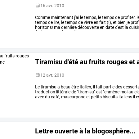
16 avr. 2010
Comme
maintenant
j'ai
le
temps,
le
temps
de
profiter,
l
temps
de
lire,
le
temps
de
vivre
en
fait
(!),
et
bien
je
prof
horizons!
ma
dernière
découverte
en
date
c'est
la
cuisi
éminences
en
la
matière
…
Tiramisu d'été au fruits rouges et
12 avr. 2010
Le
tiramisu
a
beau
être
italien,
il
fait
partie
des
dessert
traduction
littérale
de
"tiramisu"
est
"enmène
moi
au
cie
avec
du
café,
mascarpone
et
petits
biscuits
italiens
il
e
ne
pas
réaliser
un
…
Lettre ouverte à la blogosphère...