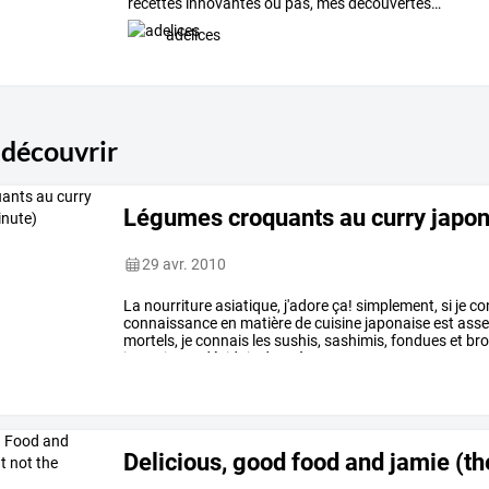
recettes
innovantes
ou
pas,
mes
découvertes
…
adelices
 découvrir
Légumes croquants au curry japon
29 avr. 2010
La
nourriture
asiatique,
j'adore
ça!
simplement,
si
je
co
connaissance
en
matière
de
cuisine
japonaise
est
asse
mortels,
je
connais
les
sushis,
sashimis,
fondues
et
bro
jours,
je
me
décidais
donc
à
…
Delicious, good food and jamie (the 