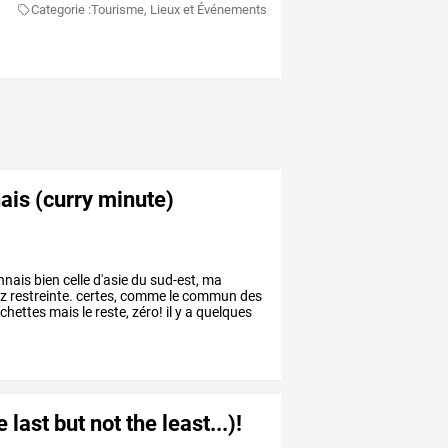
Categorie :
Tourisme, Lieux et Événements
ais (curry minute)
nnais
bien
celle
d'asie
du
sud-est,
ma
z
restreinte.
certes,
comme
le
commun
des
chettes
mais
le
reste,
zéro!
il
y
a
quelques
last but not the least...)!