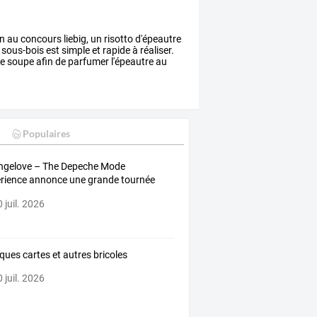
on
au
concours
liebig,
un
risotto
d'épeautre
sous-bois
est
simple
et
rapide
à
réaliser.
e
soupe
afin
de
parfumer
l'épeautre
au
Populaires
ngelove
–
The
Depeche
Mode
rience
annonce
une
grande
tournée
çaise
avec
…
 juil. 2026
ques cartes et autres bricoles
 juil. 2026