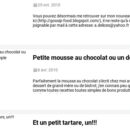
25 oct. 2010
Vous pouvez désormais me retrouver sur mon nouveau bl
ici (http://gossip-food.blogspot.com/), il ne reste qu'à c
joignable par mail à cette adresse: a.delices@yahoo.fr
Petite mousse au chocolat ou un d
6 avr. 2010
Parfaitement
la
mousse
au
chocolat
s'écrit
chez
moi
a
dessert
de
grand-mère
ou
de
bistrot,
j'en
connais
peu
q
comme
toutes
recettes
toutes
simples
de
bons
produi
du
chocolat
de
bonne
…
Et un petit tartare, un!!!