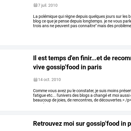
7 juil. 2010
La
polémique
qui
règne
depuis
quelques
jours
sur
les
b
blog
ce
que
je
pense
depuis
longtemps.
je
ne
vous
parl
trois
ans
ne
peuvent
pas
connaitre"
mais
des
problèm
fonctionnement.
le
blog
…
Il est temps d'en finir...et de rec
vive gossip'food in paris
14 oct. 2010
Comme
vous
avez
pu
le
constater,
je
suis
moins
prése
fatigue
etc...
l'univers
des
blogs
a
changé
et
moi
aussi
beaucoup
de
joies,
de
rencontres,
de
découvertes.<
/p
transforme
en
un
…
Retrouvez moi sur gossip'food in p