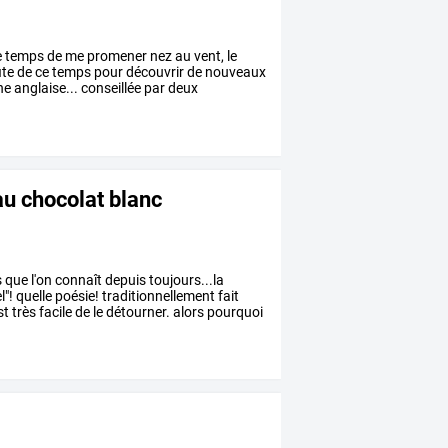
e
temps
de
me
promener
nez
au
vent,
le
ite
de
ce
temps
pour
découvrir
de
nouveaux
ne
anglaise...
conseillée
par
deux
 au chocolat blanc
s
que
l'on
connaît
depuis
toujours...la
l"!
quelle
poésie!
traditionnellement
fait
st
très
facile
de
le
détourner.
alors
pourquoi