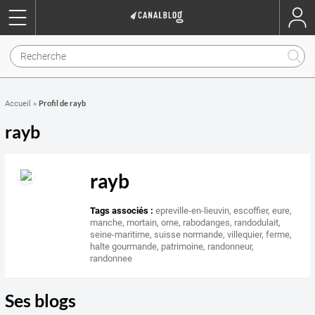
Profil de rayb
Accueil
»
rayb
rayb
Tags associés :
epreville-en-lieuvin
,
escoffier
,
eure
,
manche
,
mortain
,
orne
,
rabodanges
,
randodulait
,
seine-maritime
,
suisse normande
,
villequier
,
ferme
,
halte gourmande
,
patrimoine
,
randonneur
,
randonnee
Ses blogs