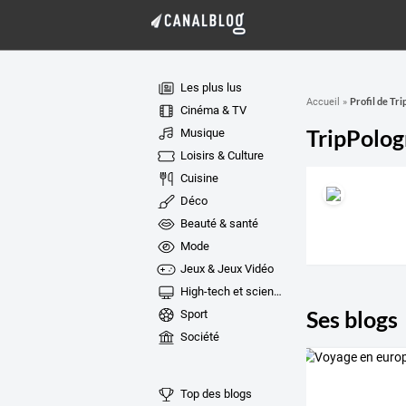
Les plus lus
Profil de Tr
Accueil
»
Cinéma & TV
TripPolo
Musique
Loisirs & Culture
Cuisine
Déco
Beauté & santé
Mode
Jeux & Jeux Vidéo
High-tech et sciences
Ses blogs
Sport
Société
Top des blogs