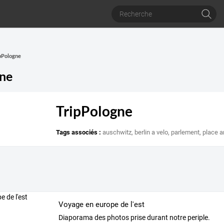
ipPologne
gne
TripPologne
Tags associés :
auschwitz
,
berlin a velo
,
parlement
,
place a
Voyage en europe de l'est
Diaporama des photos prise durant notre periple.