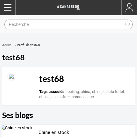
Profil de test68
Accueil
»
test68
test68
Tags associés :
beijing
,
china
,
chine
,
caleta tortel
,
chiloe
,
el calafate
,
baracoa
,
cuc
Ses blogs
Chine en stock