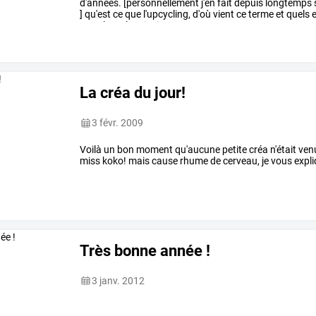
d'années.
[personnellement
j'en
fait
depuis
longtemps
]
qu'est
ce
que
l'upcycling,
d'où
vient
ce
terme
et
quels
recyclage,
le
principe
…
La créa du jour!
3 févr. 2009
Voilà un bon moment qu'aucune petite créa n'était venue
miss koko! mais cause rhume de cerveau, je vous expliq
Très bonne année !
3 janv. 2012