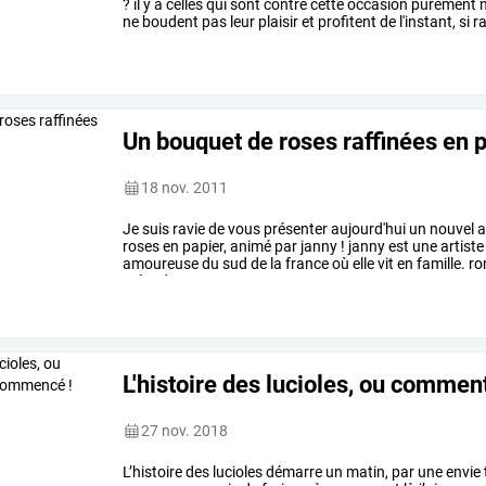
?
il
y
a
celles
qui
sont
contre
cette
occasion
purement
m
ne
boudent
pas
leur
plaisir
et
profitent
de
l'instant,
si
ra
aimé
sans
…
Un bouquet de roses raffinées en 
18 nov. 2011
Je
suis
ravie
de
vous
présenter
aujourd'hui
un
nouvel
a
roses
en
papier,
animé
par
janny
!
janny
est
une
artiste
amoureuse
du
sud
de
la
france
où
elle
vit
en
famille.
ro
créer
de
ses
propres
…
L'histoire des lucioles, ou comme
27 nov. 2018
L’histoire
des
lucioles
démarre
un
matin,
par
une
envie