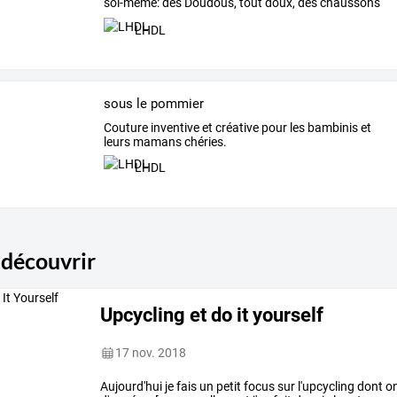
soi-même:
des
Doudous,
tout
doux,
des
chaussons
et
…
LHDL
sous le pommier
Couture inventive et créative pour les bambinis et
leurs mamans chéries.
LHDL
 découvrir
Upcycling et do it yourself
17 nov. 2018
Aujourd'hui
je
fais
un
petit
focus
sur
l'upcycling
dont
o