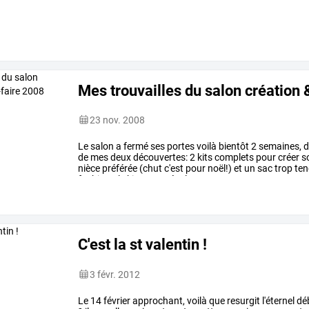
Mes trouvailles du salon création 
23 nov. 2008
Le
salon
a
fermé
ses
portes
voilà
bientôt
2
semaines,
d
de
mes
deux
découvertes:
2
kits
complets
pour
créer
s
nièce
préférée
(chut
c'est
pour
noël!)
et
un
sac
trop
ten
fashion!!
le
kit
pour
créer
la
…
C'est la st valentin !
3 févr. 2012
Le
14
février
approchant,
voilà
que
resurgit
l'éternel
dé