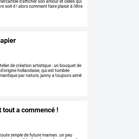
ercantile
d'afficher
son
amour
et
celles
qui
re
soit-il
!
alors
comment
faire
plaisir
à
l'être
papier
telier
de
création
artistique
:
un
bouquet
de
d'origine
hollandaise,
qui
est
tombée
mantique
par
nature,
janny
a
toujours
aimé
nt tout a commencé !
toute
simple
de
future
maman.
un
peu