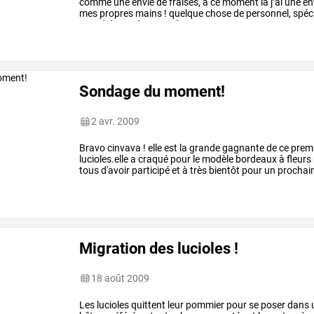
comme
une
envie
de
fraises,
à
ce
moment
là
j’ai
une
en
mes
propres
mains
!
quelque
chose
de
personnel,
spéc
grandi
à
une
époque
où
…
Sondage du moment!
2 avr. 2009
Bravo cinvava ! elle est la grande gagnante de ce prem
lucioles.elle a craqué pour le modèle bordeaux à fleurs 
tous d'avoir participé et à très bientôt pour un procha
Migration des lucioles !
18 août 2009
Les lucioles quittent leur pommier pour se poser dans 