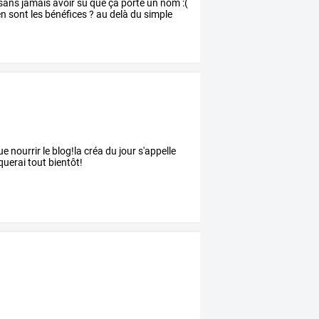
sans
jamais
avoir
su
que
ça
porte
un
nom
:(
en
sont
les
bénéfices
?
au
delà
du
simple
 nourrir le blog!la créa du jour s'appelle
uerai tout bientôt!