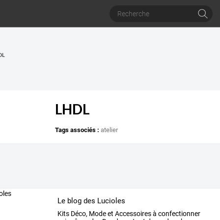
DL
LHDL
Tags associés :
atelier
Le blog des Lucioles
Kits
Déco,
Mode
et
Accessoires
à
confectionner