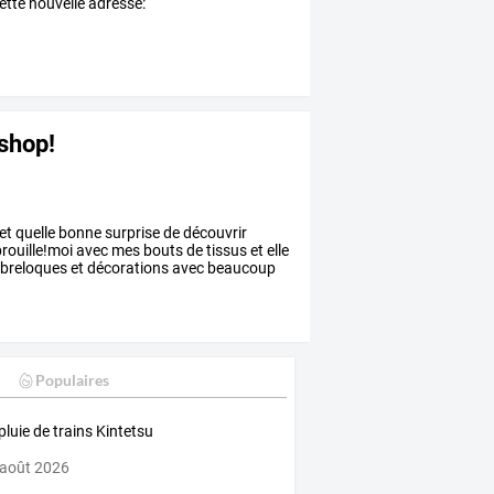
cette nouvelle adresse:
shop!
et
quelle
bonne
surprise
de
découvrir
rouille!moi
avec
mes
bouts
de
tissus
et
elle
breloques
et
décorations
avec
beaucoup
Populaires
pluie de trains Kintetsu
 août 2026