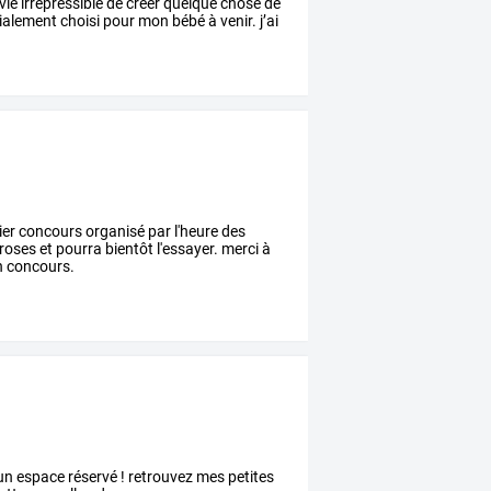
vie
irrépressible
de
créer
quelque
chose
de
ialement
choisi
pour
mon
bébé
à
venir.
j’ai
ier concours organisé par l'heure des
roses et pourra bientôt l'essayer. merci à
in concours.
un espace réservé ! retrouvez mes petites