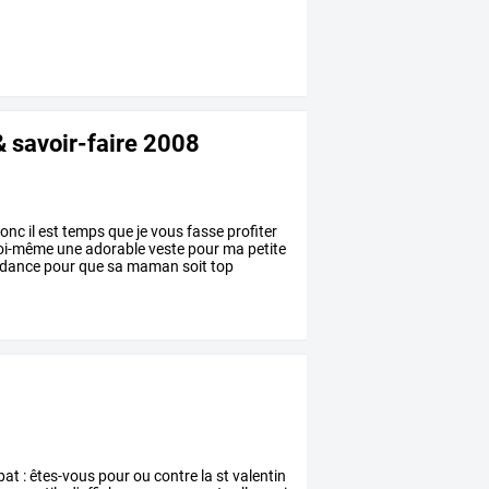
& savoir-faire 2008
onc
il
est
temps
que
je
vous
fasse
profiter
oi-même
une
adorable
veste
pour
ma
petite
dance
pour
que
sa
maman
soit
top
bat
:
êtes-vous
pour
ou
contre
la
st
valentin