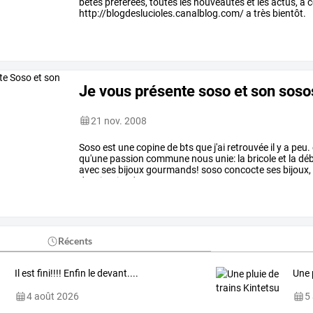
bêtes préférées, toutes les nouveautés et les actus, à 
http://blogdeslucioles.canalblog.com/ a très bientôt.
Je vous présente soso et son soso
21 nov. 2008
Soso
est
une
copine
de
bts
que
j'ai
retrouvée
il
y
a
peu.
qu'une
passion
commune
nous
unie:
la
bricole
et
la
déb
avec
ses
bijoux
gourmands!
soso
concocte
ses
bijoux,
de
minutie.
c'est
…
Récents
Il est fini!!!! Enfin le devant....
Une 
4 août 2026
5