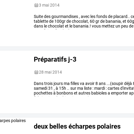
3 mai 2014
Suite
des
gourmandises
,
avec
les
fonds
de
placard..
c
tablette
de
100gr
de
chocolat,
60
gr
de
banania,
et
60g
dans
le
chocolat
et
le
banania.!
vous
mettez
un
peu
de
vous
faites
fondre
le
…
Préparatifs j-3
28 mai 2014
Dans
trois
jours
ma
filles
va
avoir
8
ans
...(soupir
déjà
samedi
31
,
à
15h
..
sur
ma
liste
:
mardi
:
cartes
d'invita
pochettes
à
bonbons
et
autres
babioles
a
emporter
ap
fabrication
des
biscuits
secs
(
…
deux belles écharpes polaires