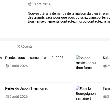
13 oct. 2016
Nouveauté,
à
la
demande
de
la
maison
du
bien
être
am
des
grands
sacs
pour
que
vous
puissiez
transporter
v
tous
renseignements
contactez
moi
ou
contactez
la
m
05.45..66.48.93
/
…
Récents
Rendez-vous du samedi 1er août 2026
Sala
2 août 2026
29
Perles du Japon Thermomix
Fami
5 août 2026
3