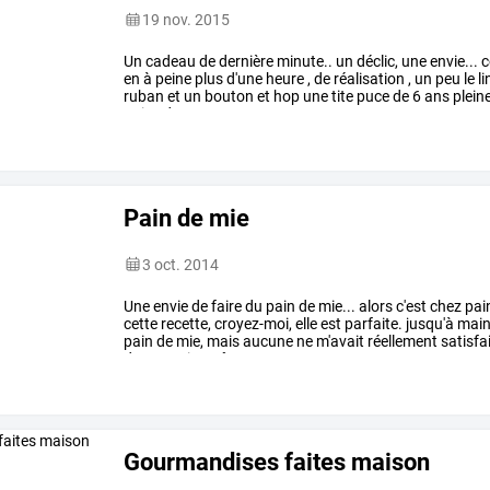
19 nov. 2015
Un
cadeau
de
dernière
minute..
un
déclic,
une
envie...
c
en
à
peine
plus
d'une
heure
,
de
réalisation
,
un
peu
le
li
ruban
et
un
bouton
et
hop
une
tite
puce
de
6
ans
plein
guise
de
…
Pain de mie
3 oct. 2014
Une
envie
de
faire
du
pain
de
mie...
alors
c'est
chez
pai
cette
recette,
croyez-moi,
elle
est
parfaite.
jusqu'à
main
pain
de
mie,
mais
aucune
ne
m'avait
réellement
satisfai
dense,
voire
même
…
Gourmandises faites maison