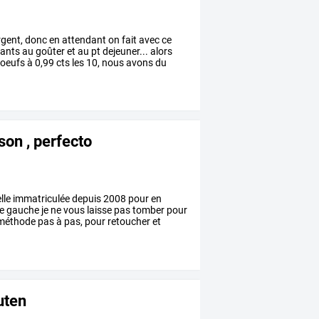
rgent,
donc
en
attendant
on
fait
avec
ce
ants
au
goûter
et
au
pt
dejeuner...
alors
oeufs
à
0,99
cts
les
10,
nous
avons
du
son , perfecto
lle
immatriculée
depuis
2008
pour
en
e
gauche
je
ne
vous
laisse
pas
tomber
pour
méthode
pas
à
pas,
pour
retoucher
et
uten