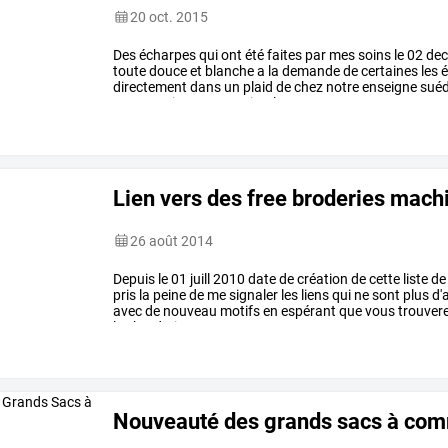
20 oct. 2015
Des
écharpes
qui
ont
été
faites
par
mes
soins
le
02
dec
toute
douce
et
blanche
a
la
demande
de
certaines
les
é
directement
dans
un
plaid
de
chez
notre
enseigne
suéd
toutes
qui
passez
en
simple
…
Lien vers des free broderies mach
26 août 2014
Depuis
le
01
juill
2010
date
de
création
de
cette
liste
de
pris
la
peine
de
me
signaler
les
liens
qui
ne
sont
plus
d'a
avec
de
nouveau
motifs
en
espérant
que
vous
trouver
les
broderies
…
Nouveauté des grands sacs à co