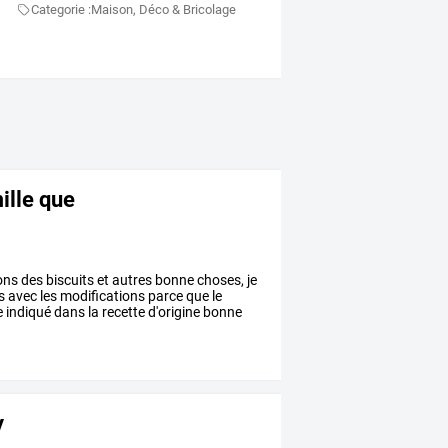
Categorie :
Maison, Déco & Bricolage
mille que
ons
des
biscuits
et
autres
bonne
choses,
je
s
avec
les
modifications
parce
que
le
e
indiqué
dans
la
recette
d'origine
bonne
y