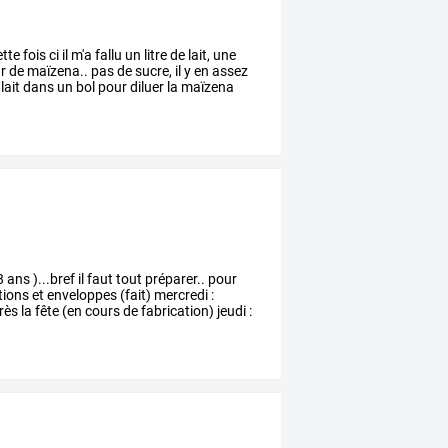
ette
fois
ci
il
m'a
fallu
un
litre
de
lait,
une
r
de
maïzena..
pas
de
sucre,
il
y
en
assez
lait
dans
un
bol
pour
diluer
la
maïzena
8
ans
)...bref
il
faut
tout
préparer..
pour
tions
et
enveloppes
(fait)
mercredi
:
rès
la
fête
(en
cours
de
fabrication)
jeudi
: