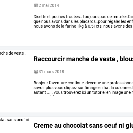
2 mai 2014
Disette
et
poches
trouées..
toujours
pas
de
rentrée
d'a
que
nous
avons
dans
les
placards..pour
régaler
les
enf
nous
avons
de
la
farine
1kg
à
0,51cts,
nous
avons
des
beurre
doux
à
0,98cts
les
250gr,
du
…
Raccourcir manche de veste , blou
31 mars 2018
Bonjour
l'aventure
continue,
devenue
une
professionne
savoir
plus
vous
cliquez
sur
l'image
en
hat
la
colonne
d
autant
.....
vous
trouverez
ici
un
tutoriel
en
image
une
raccourcir
les
manches
…
Creme au chocolat sans oeuf ni gl