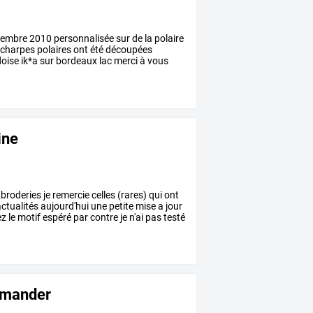
embre
2010
personnalisée
sur
de
la
polaire
charpes
polaires
ont
été
découpées
oise
ik*a
sur
bordeaux
lac
merci
à
vous
ine
broderies
je
remercie
celles
(rares)
qui
ont
ctualités
aujourd'hui
une
petite
mise
a
jour
ez
le
motif
espéré
par
contre
je
n'ai
pas
testé
mmander