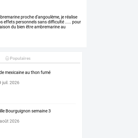
bremarine
proche
d'angoulème,
je
réalise
os
effets
personnels
sans
difficulté
.....
pour
aison
du
bien
être
ambremarine
au
Populaires
de mexicaine au thon fumé
 juil. 2026
lle Bourguignon semaine 3
 août 2026