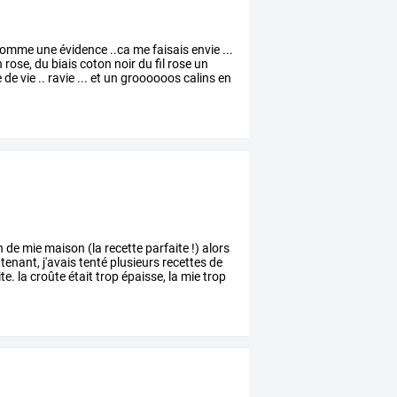
omme
une
évidence
..ca
me
faisais
envie
...
n
rose,
du
biais
coton
noir
du
fil
rose
un
e
de
vie
..
ravie
...
et
un
groooooos
calins
en
n
de
mie
maison
(la
recette
parfaite
!)
alors
tenant,
j'avais
tenté
plusieurs
recettes
de
te.
la
croûte
était
trop
épaisse,
la
mie
trop