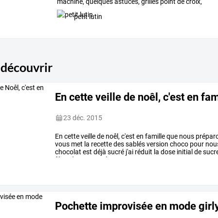
machine,
quelques
astuces,
grilles
point
de
croix,
et
…
petit lutin
 découvrir
En cette veille de noêl, c'est en fa
23 déc. 2015
En
cette
veille
de
noêl,
c'est
en
famille
que
nous
prépar
vous
met
la
recette
des
sablés
version
choco
pour
nou
chocolat
est
déjà
sucré
j'ai
réduit
la
dose
initial
de
sucr
fêtes
à
toutes
et
à
tous
…
Pochette improvisée en mode girl