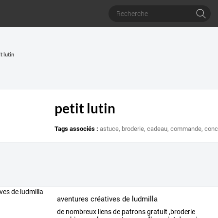
t lutin
n
petit lutin
Tags associés :
astuce
,
broderie
,
cadeau
,
commande
,
conc
aventures créatives de ludmilla
de
nombreux
liens
de
patrons
gratuit
,broderie