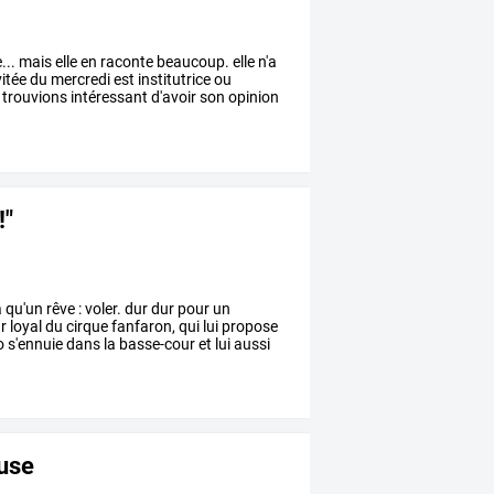
...
mais
elle
en
raconte
beaucoup.
elle
n'a
vitée
du
mercredi
est
institutrice
ou
trouvions
intéressant
d'avoir
son
opinion
!"
a
qu'un
rêve
:
voler.
dur
dur
pour
un
r
loyal
du
cirque
fanfaron,
qui
lui
propose
o
s'ennuie
dans
la
basse-cour
et
lui
aussi
use