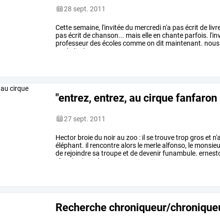
28 sept. 2011
Cette
semaine,
l'invitée
du
mercredi
n'a
pas
écrit
de
livre
pas
écrit
de
chanson...
mais
elle
en
chante
parfois.
l'in
professeur
des
écoles
comme
on
dit
maintenant.
nous
sur
la
littérature
…
"entrez, entrez, au cirque fanfaron 
27 sept. 2011
Hector
broie
du
noir
au
zoo
:
il
se
trouve
trop
gros
et
n'
éléphant.
il
rencontre
alors
le
merle
alfonso,
le
monsieu
de
rejoindre
sa
troupe
et
de
devenir
funambule.
ernest
rêve
de
s'envoler
!
mais
…
Recherche chroniqueur/chronique