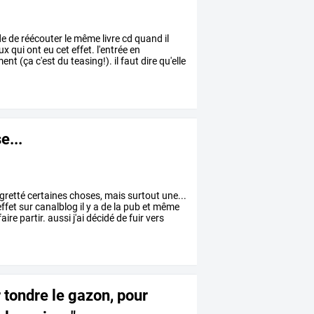
de
de
réécouter
le
même
livre
cd
quand
il
ux
qui
ont
eu
cet
effet.
l'entrée
en
ment
(ça
c'est
du
teasing!).
il
faut
dire
qu'elle
e...
gretté
certaines
choses,
mais
surtout
une...
ffet
sur
canalblog
il
y
a
de
la
pub
et
même
faire
partir.
aussi
j'ai
décidé
de
fuir
vers
r tondre le gazon, pour