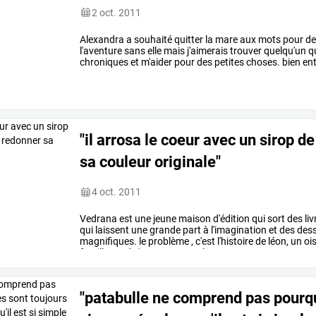
2 oct. 2011
Alexandra
a
souhaité
quitter
la
mare
aux
mots
pour
de
l'aventure
sans
elle
mais
j'aimerais
trouver
quelqu'un
q
chroniques
et
m'aider
pour
des
petites
choses.
bien
en
si
ça
vous
intéresse,
écrivez
une
…
"il arrosa le coeur avec un sirop d
sa couleur originale"
4 oct. 2011
Vedrana
est
une
jeune
maison
d'édition
qui
sort
des
liv
qui
laissent
une
grande
part
à
l'imagination
et
des
dess
magnifiques.
le
problème
,
c'est
l'histoire
de
léon,
un
oi
famille
car
il
n'a
pas,
comme
les
…
"patabulle ne comprend pas pourqu