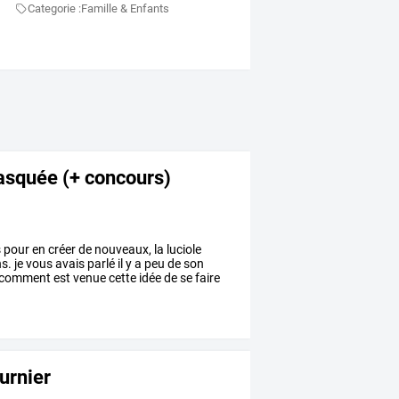
Categorie :
Famille & Enfants
 masquée (+ concours)
s
pour
en
créer
de
nouveaux,
la
luciole
s.
je
vous
avais
parlé
il
y
a
peu
de
son
comment
est
venue
cette
idée
de
se
faire
ournier