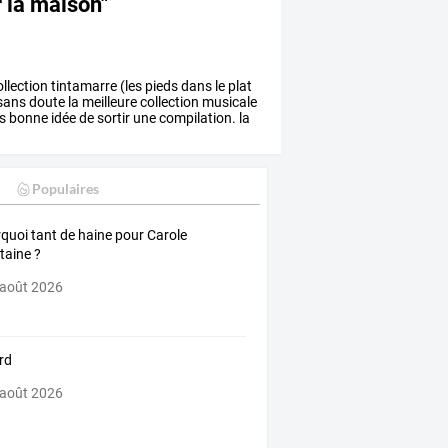
r la maison"
llection
tintamarre
(les
pieds
dans
le
plat
sans
doute
la
meilleure
collection
musicale
s
bonne
idée
de
sortir
une
compilation.
la
Populaires
quoi tant de haine pour Carole
taine ?
 août 2026
rd
 août 2026