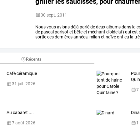
griller les saucisses, pour chauffe
30 sept. 2011
Nous
vous
avions
déjà
parlé
de
deux
albums
dans
la
co
de
pascal
parisot
et
bête
et
méchant
d'oldelaf)
qui
est
sortie
ces
dernières
années,
milan
et
naïve
ont
eu
la
trè
compil'
tintamarre
…
Récents
Café céramique
Pour
Quin
31 juil. 2026
7
Au cabaret ....
Dina
7 août 2026
1