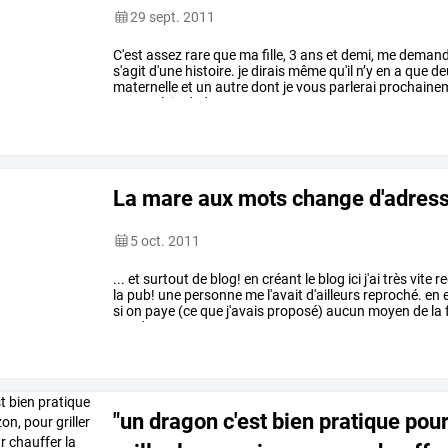
29 sept. 2011
C'est
assez
rare
que
ma
fille,
3
ans
et
demi,
me
deman
s'agit
d'une
histoire.
je
dirais
même
qu'il
n’y
en
a
que
de
maternelle
et
un
autre
dont
je
vous
parlerai
prochaine
est
en
plein
dedans
…
La mare aux mots change d'adress
5 oct. 2011
...
et
surtout
de
blog!
en
créant
le
blog
ici
j'ai
très
vite
re
la
pub!
une
personne
me
l'avait
d'ailleurs
reproché.
en
e
si
on
paye
(ce
que
j'avais
proposé)
aucun
moyen
de
la
wordpress.
et
…
"un dragon c'est bien pratique pou