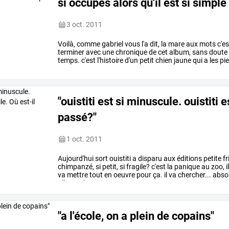
si occupés alors qu'il est si simple 
3 oct. 2011
Voilà,
comme
gabriel
vous
l'a
dit,
la
mare
aux
mots
c'es
terminer
avec
une
chronique
de
cet
album,
sans
doute
temps.
c'est
l'histoire
d'un
petit
chien
jaune
qui
a
les
pi
en
voyage
en
…
"ouistiti est si minuscule. ouistiti e
passé?"
1 oct. 2011
Aujourd'hui
sort
ouistiti
a
disparu
aux
éditions
petite
fr
chimpanzé,
si
petit,
si
fragile?
c'est
la
panique
au
zoo,
i
va
mettre
tout
en
oeuvre
pour
ça.
il
va
chercher...
abso
album,
dont
…
"a l'école, on a plein de copains"