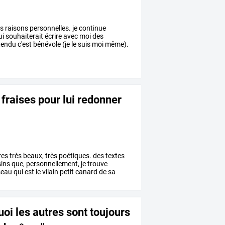
s
raisons
personnelles.
je
continue
ui
souhaiterait
écrire
avec
moi
des
tendu
c'est
bénévole
(je
le
suis
moi
même).
e fraises pour lui redonner
res
très
beaux,
très
poétiques.
des
textes
ins
que,
personnellement,
je
trouve
seau
qui
est
le
vilain
petit
canard
de
sa
oi les autres sont toujours