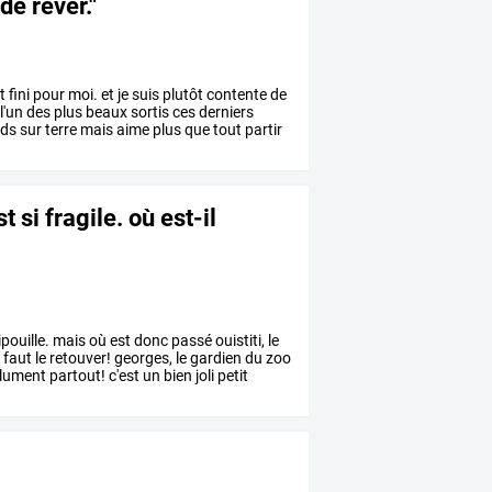
de rêver."
t
fini
pour
moi.
et
je
suis
plutôt
contente
de
l'un
des
plus
beaux
sortis
ces
derniers
eds
sur
terre
mais
aime
plus
que
tout
partir
st si fragile. où est-il
ipouille.
mais
où
est
donc
passé
ouistiti,
le
l
faut
le
retouver!
georges,
le
gardien
du
zoo
lument
partout!
c'est
un
bien
joli
petit