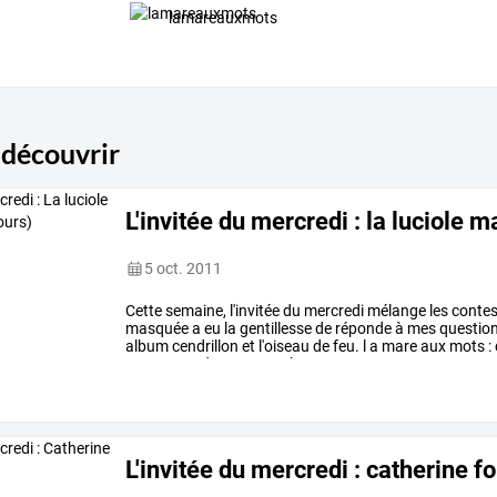
lamareauxmots
 découvrir
L'invitée du mercredi : la luciole
5 oct. 2011
Cette
semaine,
l'invitée
du
mercredi
mélange
les
conte
masquée
a
eu
la
gentillesse
de
réponde
à
mes
question
album
cendrillon
et
l'oiseau
de
feu.
l
a
mare
aux
mots
:
rencontrer
des
contes
?
la
…
L'invitée du mercredi : catherine f