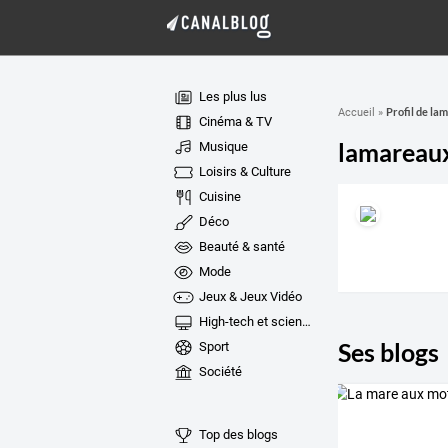
Les plus lus
Profil de l
Accueil
»
Cinéma & TV
lamareau
Musique
Loisirs & Culture
Cuisine
Déco
Beauté & santé
Mode
Jeux & Jeux Vidéo
High-tech et sciences
Ses blogs
Sport
Société
Top des blogs