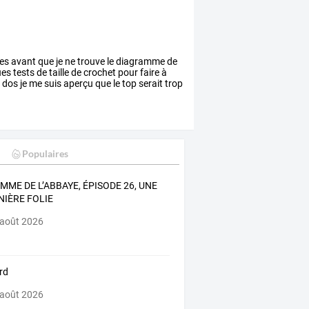
es
avant
que
je
ne
trouve
le
diagramme
de
ues
tests
de
taille
de
crochet
pour
faire
à
e
dos
je
me
suis
aperçu
que
le
top
serait
trop
Populaires
MME DE L’ABBAYE, ÉPISODE 26, UNE
NIÈRE FOLIE
 août 2026
rd
 août 2026