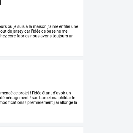
d
ours
où
je
suis
à
la
maison
j’aime
enfiler
une
out
de
jersey
car
l’idée
de
base
ne
me
hez
core
fabrics
nous
avons
toujours
un
mencé
ce
projet
!
l’idée
étant
d’avoir
un
déménagement
!
sac
barcelona
phildar
le
modifications
!
premièrement
j’ai
allongé
la