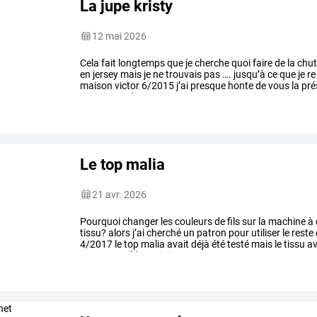
La jupe kristy
12 mai 2026
Cela
fait
longtemps
que
je
cherche
quoi
faire
de
la
chut
en
jersey
mais
je
ne
trouvais
pas
….
jusqu’à
ce
que
je
re
maison
victor
6/2015
j’ai
presque
honte
de
vous
la
pré
mais
je
me
dis
…
Le top malia
21 avr. 2026
Pourquoi
changer
les
couleurs
de
fils
sur
la
machine
à
tissu?
alors
j’ai
cherché
un
patron
pour
utiliser
le
reste
4/2017
le
top
malia
avait
déjà
été
testé
mais
le
tissu
av
non
extensible
mais
je
…