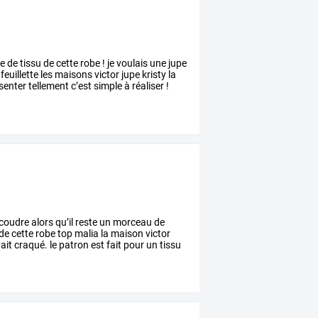
e
de
tissu
de
cette
robe
!
je
voulais
une
jupe
feuillette
les
maisons
victor
jupe
kristy
la
senter
tellement
c’est
simple
à
réaliser
!
coudre
alors
qu’il
reste
un
morceau
de
de
cette
robe
top
malia
la
maison
victor
ait
craqué.
le
patron
est
fait
pour
un
tissu