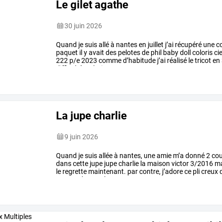
Le gilet agathe
30 juin 2026
Quand
je
suis
allé
à
nantes
en
juillet
j’ai
récupéré
une
c
paquet
il
y
avait
des
pelotes
de
phil
baby
doll
coloris
cie
222
p/e
2023
comme
d’habitude
j’ai
réalisé
le
tricot
en
difficulté
technique
…
La jupe charlie
9 juin 2026
Quand
je
suis
allée
à
nantes,
une
amie
m’a
donné
2
co
dans
cette
jupe
jupe
charlie
la
maison
victor
3/2016
ma
le
regrette
maintenant.
par
contre,
j’adore
ce
pli
creux
q
permet
de
marcher
…