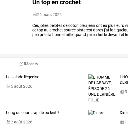
Un top en crochet
26 mars 2026
Ces
jolies
pelotes
de
coton
bleu
jean
ont
eu
plusieurs
vi
ce
top
au
crochet
source
pinterest
après
j’ai
fait
quelq
peu
près
la
bonne
taille!
quand
j’ai
eu
fini
le
devant
et
l
serré
alors
j’ai
…
Récents
La salade liégeoise
L’HO
DER
5 août 2026
5
Long ou court, rapide ou lent ?
Dina
2 août 2026
1