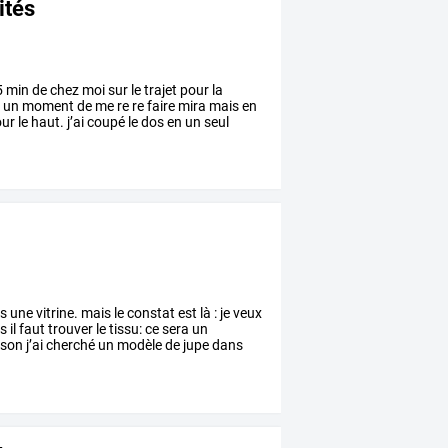
ités
5
min
de
chez
moi
sur
le
trajet
pour
la
s
un
moment
de
me
re
re
faire
mira
mais
en
ur
le
haut.
j’ai
coupé
le
dos
en
un
seul
s
une
vitrine.
mais
le
constat
est
là
:
je
veux
rs
il
faut
trouver
le
tissu:
ce
sera
un
son
j’ai
cherché
un
modèle
de
jupe
dans