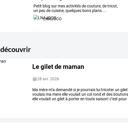
Petit blog sur mes activités de couture, de tricot,
un peu de cuisine, quelques bons plans....
LNAJOCO
 découvrir
Le gilet de maman
28 avr. 2026
Ma
mère
m’a
demandé
si
je
pourrais
lui
tricoter
un
gilet
voulais
ma
mere
elle
voulait
un
col
rond
et
des
bouton
elle
voulait
un
gilet
à
porter
en
toute
saison!
c’est
pour
chez
…