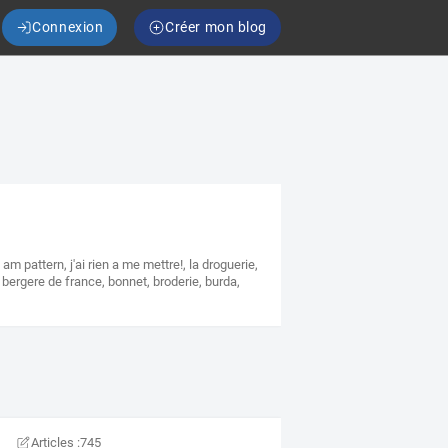
Connexion
Créer mon blog
i am pattern
,
j'ai rien a me mettre!
,
la droguerie
,
,
bergere de france
,
bonnet
,
broderie
,
burda
,
Articles :
745