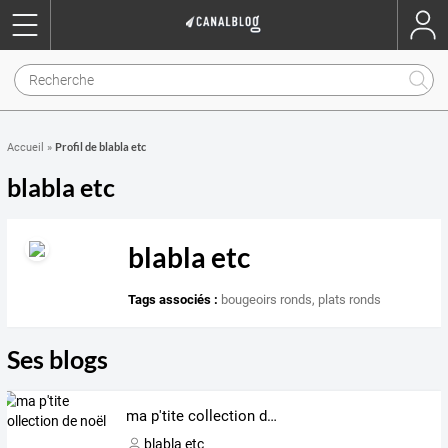
Profil de blabla etc
Accueil
»
blabla etc
blabla etc
Tags associés :
bougeoirs ronds
,
plats ronds
Ses blogs
ma p'tite collection de noël
blabla etc