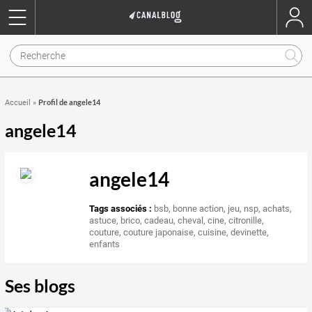
Profil de angele14
Accueil
»
angele14
angele14
Tags associés :
bsb
,
bonne action
,
jeu
,
nsp
,
achats
,
astuce
,
brico
,
cadeau
,
cheval
,
cine
,
citronille
,
couture
,
couture japonaise
,
cuisine
,
devinette
,
enfants
Ses blogs