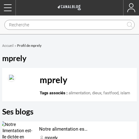
Profil de mprely
Accueil
»
mprely
mprely
Tags associés :
alimentation
,
dieux
,
fastfood
,
islam
Ses blogs
Notre alimentation est-elle dictée en partie par les mythes ?
mprely