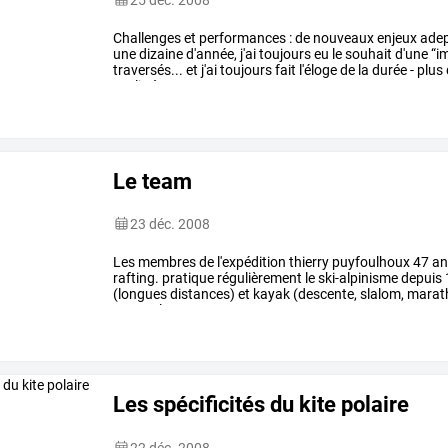
Challenges
et
performances
:
de
nouveaux
enjeux
ade
une
dizaine
d'année,
j'ai
toujours
eu
le
souhait
d'une
“i
traversés...
et
j'ai
toujours
fait
l'éloge
de
la
durée
-
plus
enclin
à
…
Le team
23 déc. 2008
Les
membres
de
l'expédition
thierry
puyfoulhoux
47
an
rafting.
pratique
régulièrement
le
ski-alpinisme
depuis
(longues
distances)
et
kayak
(descente,
slalom,
marath
gros
volume:
…
Les spécificités du kite polaire
22 déc. 2008