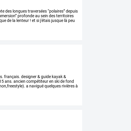
pte
des
longues
traversées
“polaires”
depuis
mmersion”
profonde
au
sein
des
territoires
que
de
la
lenteur
!
et
si
j'étais
jusque
là
peu
s.
français.
designer
&
guide
kayak
&
15
ans.
ancien
compétiteur
en
ski
de
fond
on,freestyle).
a
navigué
quelques
rivières
à