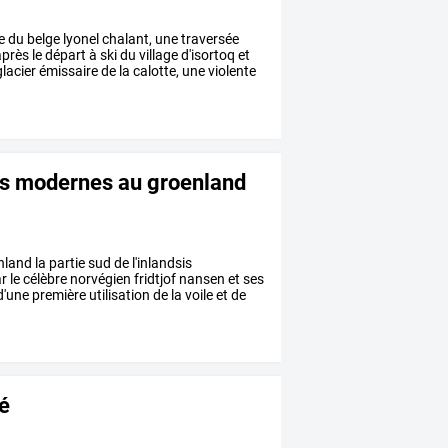
e
du
belge
lyonel
chalant,
une
traversée
près
le
départ
à
ski
du
village
d'isortoq
et
lacier
émissaire
de
la
calotte,
une
violente
ns modernes au groenland
nland
la
partie
sud
de
l'inlandsis
r
le
célèbre
norvégien
fridtjof
nansen
et
ses
d'une
première
utilisation
de
la
voile
et
de
pé