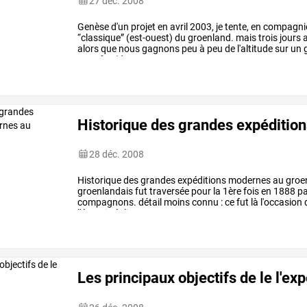
27 déc. 2008
Genèse
d'un
projet
en
avril
2003,
je
tente,
en
compagni
“classique”
(est-ouest)
du
groenland.
mais
trois
jours
a
alors
que
nous
gagnons
peu
à
peu
de
l'altitude
sur
un
g
tempête
(des
…
Historique des grandes expéditio
28 déc. 2008
Historique
des
grandes
expéditions
modernes
au
groe
groenlandais
fut
traversée
pour
la
1ère
fois
en
1888
pa
compagnons.
détail
moins
connu
:
ce
fut
là
l'occasion
l'énergie
éolienne
comme
…
Les principaux objectifs de le l'ex