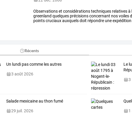
Observations
et
considérations
techniques
relatives
à
greenland
quelques
précisions
concernant
nos
voiles
d
points
cruciaux
auxquels
doit
répondre
une
expédition
long
de
plusieurs
…
Récents
Un lundi pas comme les autres
Le
lu
Répu
3 août 2026
3
Salade mexicaine au thon fumé
Quel
29 juil. 2026
1