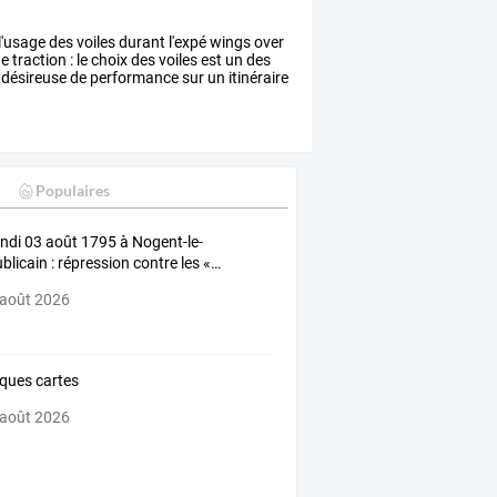
l'usage
des
voiles
durant
l'expé
wings
over
e
traction
:
le
choix
des
voiles
est
un
des
désireuse
de
performance
sur
un
itinéraire
Populaires
ndi
03
août
1795
à
Nogent-le-
blicain
:
répression
contre
les
«
…
 août 2026
ques cartes
 août 2026