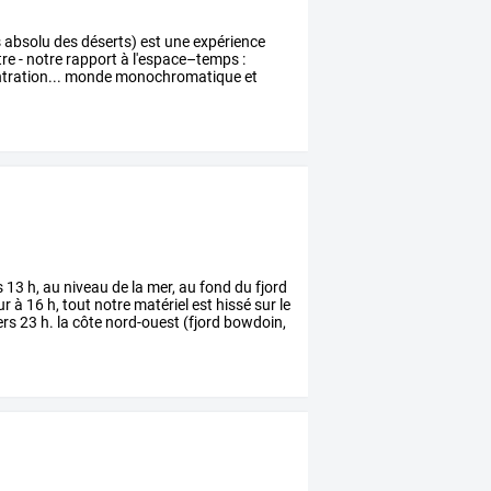
s
absolu
des
déserts)
est
une
expérience
tre
-
notre
rapport
à
l'espace–temps
:
ration...
monde
monochromatique
et
s
13
h,
au
niveau
de
la
mer,
au
fond
du
fjord
ur
à
16
h,
tout
notre
matériel
est
hissé
sur
le
ers
23
h.
la
côte
nord-ouest
(fjord
bowdoin,