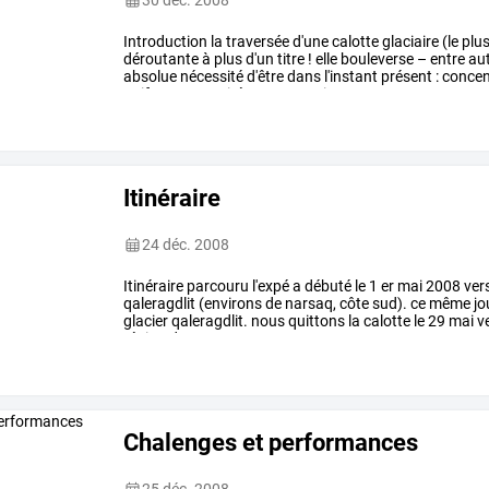
30 déc. 2008
Introduction
la
traversée
d'une
calotte
glaciaire
(le
plu
déroutante
à
plus
d'un
titre
!
elle
bouleverse
–
entre
au
absolue
nécessité
d'être
dans
l'instant
présent
:
concent
uniforme
:
vacuité...
temps
qui
…
Itinéraire
24 déc. 2008
Itinéraire
parcouru
l'expé
a
débuté
le
1
er
mai
2008
ver
qaleragdlit
(environs
de
narsaq,
côte
sud).
ce
même
jo
glacier
qaleragdlit.
nous
quittons
la
calotte
le
29
mai
v
région
de
…
Chalenges et performances
25 déc. 2008