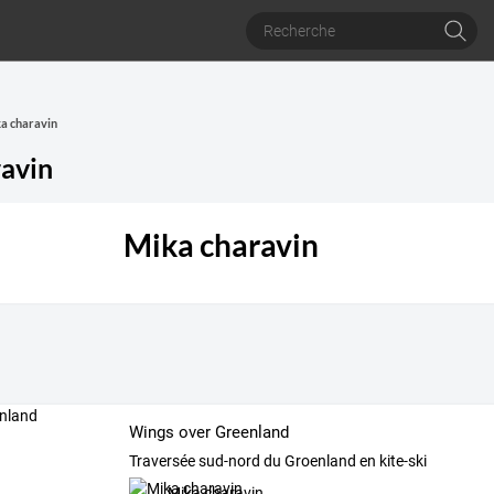
ka charavin
avin
Mika charavin
Wings over Greenland
Traversée sud-nord du Groenland en kite-ski
Mika charavin