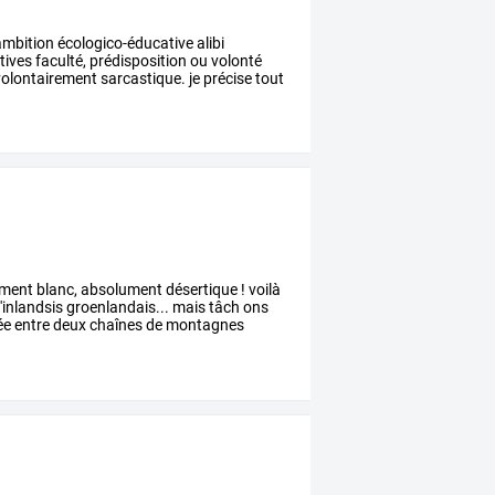
mbition
écologico-éducative
alibi
tives
faculté,
prédisposition
ou
volonté
olontairement
sarcastique.
je
précise
tout
ément
blanc,
absolument
désertique
!
voilà
l'inlandsis
groenlandais...
mais
tâch
ons
ée
entre
deux
chaînes
de
montagnes