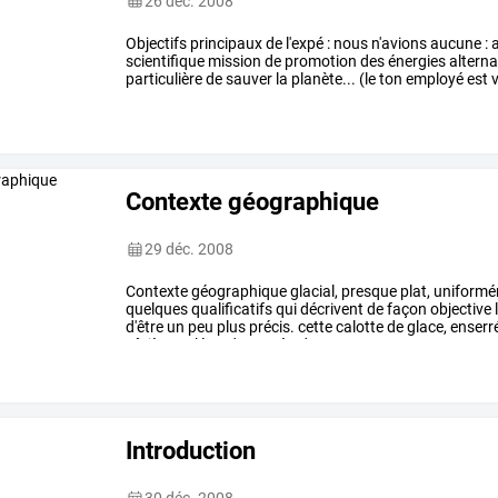
26 déc. 2008
Objectifs
principaux
de
l'expé
:
nous
n'avions
aucune
:
a
scientifique
mission
de
promotion
des
énergies
alterna
particulière
de
sauver
la
planète...
(le
ton
employé
est
v
de
même
que
nous
avons
le
…
Contexte géographique
29 déc. 2008
Contexte
géographique
glacial,
presque
plat,
uniform
quelques
qualificatifs
qui
décrivent
de
façon
objective
d'être
un
peu
plus
précis.
cette
calotte
de
glace,
enserr
côtières,
s’étend
sur
près
de
…
Introduction