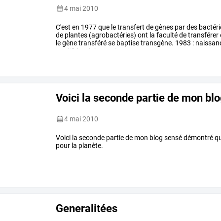
4 mai 2010
C'est
en
1977
que
le
transfert
de
gènes
par
des
bactéri
de
plantes
(agrobactéries)
ont
la
faculté
de
transférer
le
gène
transféré
se
baptise
transgène.
1983
:
naissan
modifié
en
laboratoire,
un
…
Voici la seconde partie de mon bl
4 mai 2010
Voici la seconde partie de mon blog sensé démontré qu
pour la planète.
Generalitées