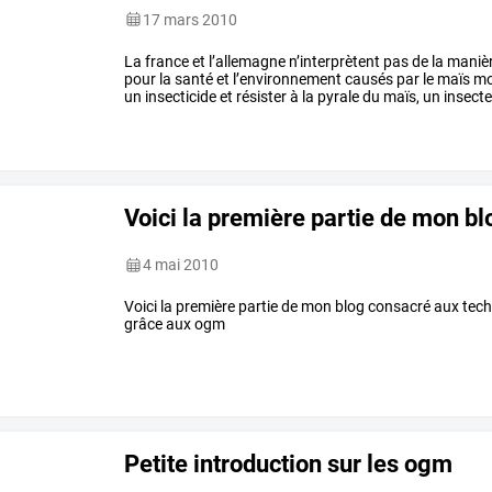
17 mars 2010
La
france
et
l’allemagne
n’interprètent
pas
de
la
maniè
pour
la
santé
et
l’environnement
causés
par
le
maïs
mo
un
insecticide
et
résister
à
la
pyrale
du
maïs,
un
insect
faut
interdire
ce
maïs
…
Voici la première partie de mon b
4 mai 2010
Voici la première partie de mon blog consacré aux techn
grâce aux ogm
Petite introduction sur les ogm