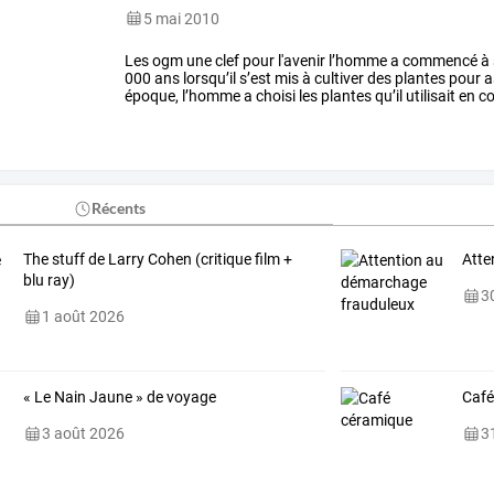
5 mai 2010
Les
ogm
une
clef
pour
l'avenir
l’homme
a
commencé
à
000
ans
lorsqu’il
s’est
mis
à
cultiver
des
plantes
pour
a
époque,
l’homme
a
choisi
les
plantes
qu’il
utilisait
en
co
les
plus
productives,
les
…
Récents
The stuff de Larry Cohen (critique film +
Atte
blu ray)
30
1 août 2026
« Le Nain Jaune » de voyage
Café
3 août 2026
31