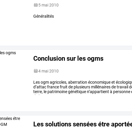
5 mai 2010
Généralités
Conclusion sur les ogms
4 mai 2010
Les
ogm
agricoles,
aberration
économique
et
écologiq
d’attac
france
fruit
de
plusieurs
millénaires
de
travail
d
terre,
le
patrimoine
génétique
n’appartient
à
personne
de
la
…
Les solutions sensées étre aporté