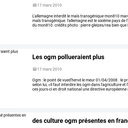
17 mars 2010
L'allemagne
interdit
le
maïs
transgénique
mon810
mar
maïs
transgénique.
l'allemagne
est
le
sixième
pays
de
l
du
mon810.
crédits
photo
:
pierre
gleizes/rea
bien
que
décision
s'appuie
…
Les ogm pollueraient plus
17 mars 2010
Ogm
:
le
point
de
vued'hervé
le
meur
01/04/2008
.
le
pr
selon
lui,
«il
faut
interdire
les
ogm
dans
l'agriculture
et
l
ces
jours-ci
en
droit
national
une
directive
européenne
cultures
ogm
(plus
…
des culture ogm présentes en fra