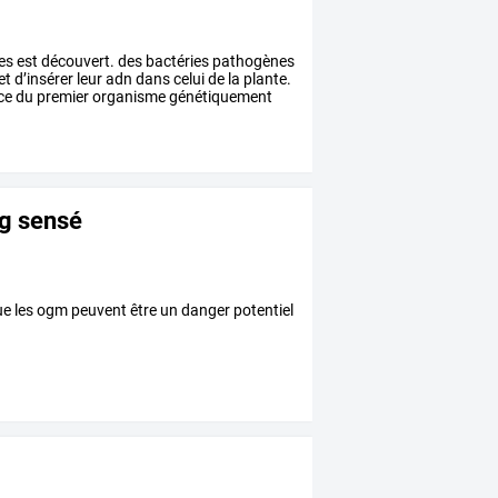
es
est
découvert.
des
bactéries
pathogènes
et
d’insérer
leur
adn
dans
celui
de
la
plante.
ce
du
premier
organisme
génétiquement
og sensé
e les ogm peuvent être un danger potentiel