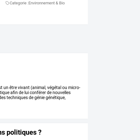
Categorie :
Environnement & Bio
st
un
être
vivant
(animal,
végétal
ou
micro-
tique
afin
de
lui
conférer
de
nouvelles
des
techniques
de
génie
génétique,
s politiques ?