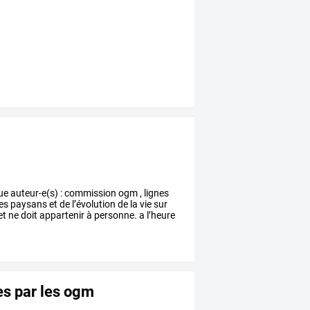
ue
auteur-e(s)
:
commission
ogm
,
lignes
es
paysans
et
de
l’évolution
de
la
vie
sur
et
ne
doit
appartenir
à
personne.
a
l’heure
es par les ogm