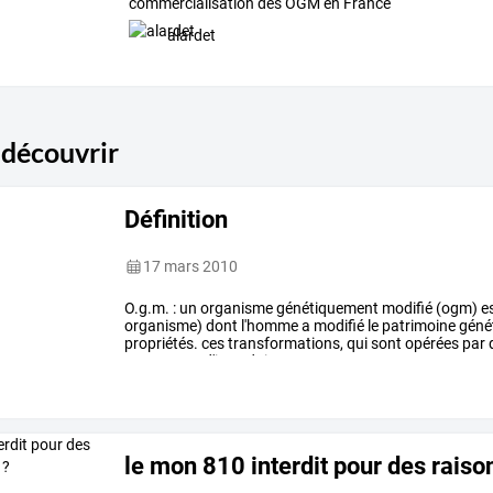
commercialisation des OGM en France
alardet
 découvrir
Définition
17 mars 2010
O.g.m.
:
un
organisme
génétiquement
modifié
(ogm)
e
organisme)
dont
l'homme
a
modifié
le
patrimoine
géné
propriétés.
ces
transformations,
qui
sont
opérées
par
permettent
d'introduire
…
le mon 810 interdit pour des raison