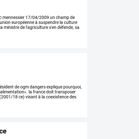
c
mennessier
17/04/2009
un
champ
de
'union
européenne
à
suspendre
la
culture
la
ministre
de
l'agriculture
s'en
défende,
sa
ésident
de
ogm
dangers
explique
pourquoi,
'alimentation».
la
france
doit
transposer
(2001/18
ce)
visant
à
la
coexistence
des
nce