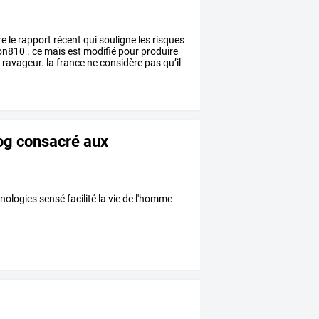
re
le
rapport
récent
qui
souligne
les
risques
n810
.
ce
maïs
est
modifié
pour
produire
e
ravageur.
la
france
ne
considère
pas
qu’il
log consacré aux
ologies sensé facilité la vie de l'homme