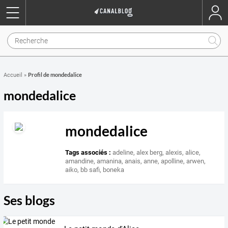
Profil de mondedalice
Accueil
»
mondedalice
mondedalice
Tags associés :
adeline
,
alex berg
,
alexis
,
alice
,
amandine
,
amanina
,
anais
,
anne
,
apolline
,
arwen
,
aiko
,
bb safi
,
boneka
Ses blogs