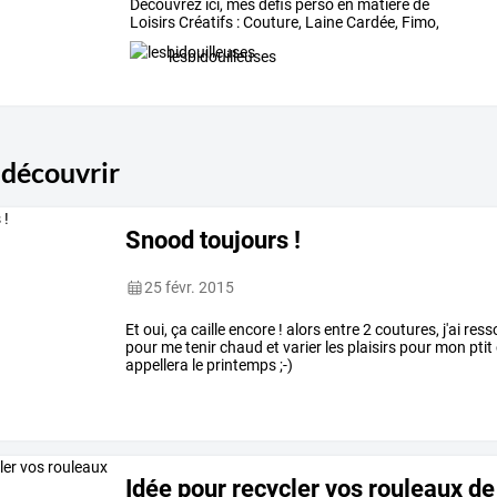
Découvrez
ici,
mes
défis
perso
en
matière
de
Loisirs
Créatifs
:
Couture,
Laine
Cardée,
Fimo,
Crochet,
…
lesbidouilleuses
 découvrir
Snood toujours !
25 févr. 2015
Et oui, ça caille encore ! alors entre 2 coutures, j'ai re
pour me tenir chaud et varier les plaisirs pour mon ptit
appellera le printemps ;-)
Idée pour recycler vos rouleaux de 