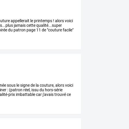
uture
appellerait
le
printemps
!
alors
voici
s...plus
jamais
cette
qualité...super
irée
du
patron
page
11
de
"couture
facile"
née
sous
le
signe
de
la
couture,
alors
voici
iner
:
(patron
réel,
issu
du
hors-série
lité-prix
imbattable
car
j'avais
trouvé
ce