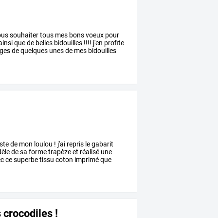
ous
souhaiter
tous
mes
bons
voeux
pour
ainsi
que
de
belles
bidouilles
!!!!
j'en
profite
ges
de
quelques
unes
de
mes
bidouilles
ste
de
mon
loulou
!
j'ai
repris
le
gabarit
èle
de
sa
forme
trapèze
et
réalisé
une
ec
ce
superbe
tissu
coton
imprimé
que
 crocodiles !