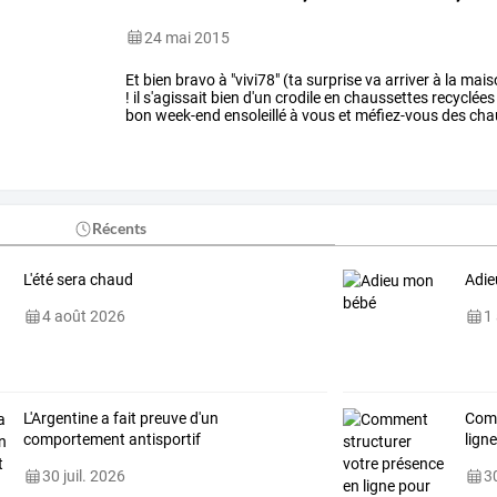
24 mai 2015
Et
bien
bravo
à
"vivi78"
(ta
surprise
va
arriver
à
la
mais
!
il
s'agissait
bien
d'un
crodile
en
chaussettes
recyclées
bon
week-end
ensoleillé
à
vous
et
méfiez-vous
des
cha
dans
vos
armoires...leurs
…
Récents
L'été sera chaud
Adie
4 août 2026
1
L'Argentine a fait preuve d'un
Comm
comportement antisportif
lign
30 juil. 2026
30