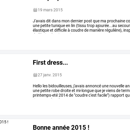
19 mars 2015
J'avais
dit
dans
mon
dernier
post
que
ma
prochaine
co
une
petite
tunique
en
lin
(tissu
trop
ajourée...au
secour
élastique
et
difficile
à
coudre
de
manière
régulière),
insp
de
février
dernier,
mais
…
First dress...
27 janv. 2015
Hello
les
bidouilleuses,
j'avais
annoncé
une
nouvelle
an
une
petite
robe
droite
et
mi-longue
que
je
viens
de
term
printemps-eté
2014
de
"coudre
c'est
facile")
rapport
qua
tissu
a
2€
le
mètre
…
Bonne année 2015 !