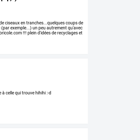
de
ciseaux
en
tranches...quelques
coups
de
c
(par
exemple...)
un
peu
autrement
qu'avec
bricole.com
!!!
plein
d'idées
de
recyclages
et
à celle qui trouve hihihi :-d