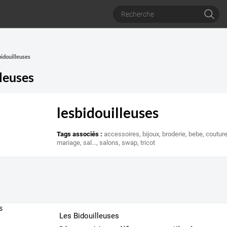
bidouilleuses
lleuses
lesbidouilleuses
Tags associés :
accessoires
,
bijoux
,
broderie
,
bebe
,
coutur
mariage
,
sal...
,
salons
,
swap
,
tricot
Les Bidouilleuses