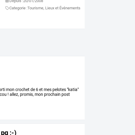
Depuis :
20/01/2008
Categorie :
Tourisme, Lieux et Événements
ssorti mon crochet de 6 et mes pelotes "katia"
 cou ! allez, promis, mon prochain post
pq ;-)