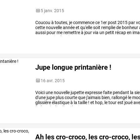
5 janv. 2015
Coucou
à
toutes,
je
commence
ce
1er
post
2015
par
v
cette
nouvelle
année
et
qu'elle
soit
remplie
de
bonheur
aussi
pour
me
remettre
à
jour
via
un
petit
récap
en
ima
2014
que
je
n'avais
…
Jupe longue printanière !
16 avr. 2015
Voici
une
nouvelle
jupette
expresse
faite
pendant
la
sie
d'une
jupe
plus
courte
que
j'aimais
bien,
rallongé
le
mod
glissière
élastique
à
la
taille
!
et
hop,
le
tour
est
joué
av
j'adore
(acheté
sur
le
site
…
Ah les cro-croco, les cro-croco, les