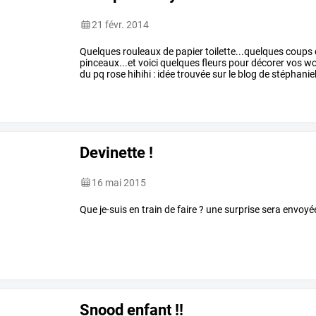
21 févr. 2014
Quelques
rouleaux
de
papier
toilette...quelques
coups
pinceaux...et
voici
quelques
fleurs
pour
décorer
vos
w
du
pq
rose
hihihi
:
idée
trouvée
sur
le
blog
de
stéphanie
autres
…
Devinette !
16 mai 2015
Que je-suis en train de faire ? une surprise sera envoyée 
Snood enfant !!