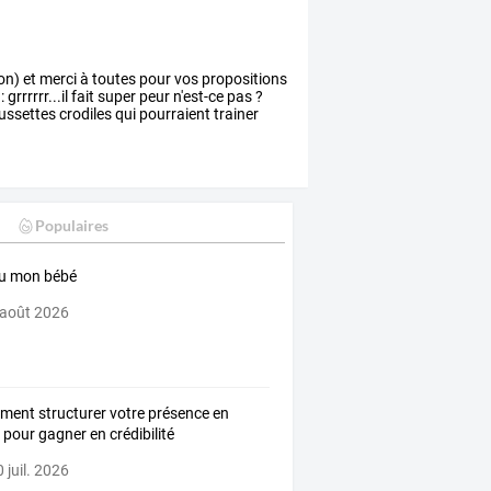
on)
et
merci
à
toutes
pour
vos
propositions
:
grrrrrr...il
fait
super
peur
n'est-ce
pas
?
ussettes
crodiles
qui
pourraient
trainer
Populaires
u mon bébé
 août 2026
ent structurer votre présence en
e pour gagner en crédibilité
 juil. 2026