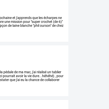
ochaine
et
j'apprends
que
les
écharpes
ne
ore
une
mission
pour
"super
crochet
(de
6)"
pçon
de
laine
blanche
"phil
ourson"
de
chez
la
pédale
de
ma
mac,
j'ai
réalisé
un
tablier
ci
pourrait
avoir
la
vie
dure...héhéhé)
,
pour
stater
que
j'ai
eu
la
chance
de
collaborer