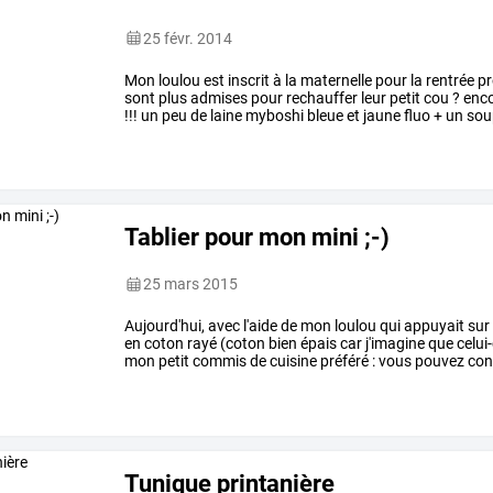
25 févr. 2014
Mon
loulou
est
inscrit
à
la
maternelle
pour
la
rentrée
pr
sont
plus
admises
pour
rechauffer
leur
petit
cou
?
enc
!!!
un
peu
de
laine
myboshi
bleue
et
jaune
fluo
+
un
sou
phildar
pour
…
Tablier pour mon mini ;-)
25 mars 2015
Aujourd'hui,
avec
l'aide
de
mon
loulou
qui
appuyait
sur
en
coton
rayé
(coton
bien
épais
car
j'imagine
que
celui-
mon
petit
commis
de
cuisine
préféré
:
vous
pouvez
con
avec
un
…
Tunique printanière