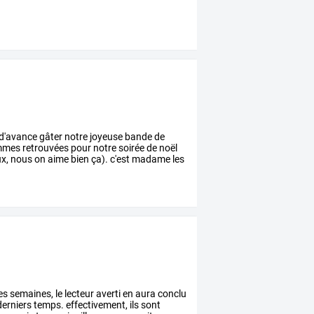
d'avance
gâter
notre
joyeuse
bande
de
mmes
retrouvées
pour
notre
soirée
de
noël
x,
nous
on
aime
bien
ça).
c'est
madame
les
es
semaines,
le
lecteur
averti
en
aura
conclu
erniers
temps.
effectivement,
ils
sont