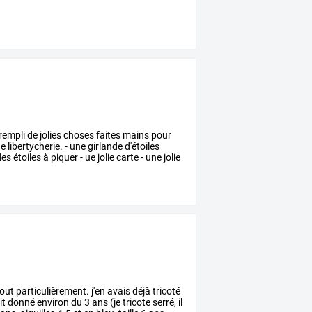
rempli
de
jolies
choses
faites
mains
pour
ne
libertycherie.
-
une
girlande
d'étoiles
es
étoiles
à
piquer
-
ue
jolie
carte
-
une
jolie
out
particulièrement.
j'en
avais
déjà
tricoté
it
donné
environ
du
3
ans
(je
tricote
serré,
il