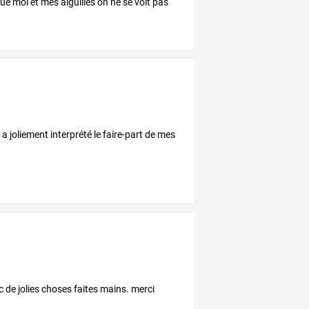
ue
moi
et
mes
aiguilles
on
ne
se
voit
pas
e a joliement interprété le faire-part de mes
 de jolies choses faites mains. merci