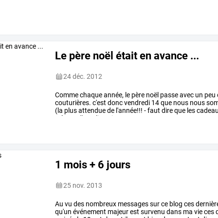
Le père noël était en avance ...
24 déc. 2012
Comme
chaque
année,
le
père
noël
passe
avec
un
peu
couturières.
c'est
donc
vendredi
14
que
nous
nous
so
(la
plus
attendue
de
l'année!!!
-
faut
dire
que
les
cadeau
trésors
d'emalie
qui
nous
…
1 mois + 6 jours
25 nov. 2013
Au
vu
des
nombreux
messages
sur
ce
blog
ces
dernièr
qu'un
événement
majeur
est
survenu
dans
ma
vie
ces
d