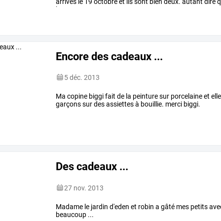
arrivés
le
19
octobre
et
ils
sont
bien
deux.
autant
dire
q
beaucoup
en
ce
moment.
…
Encore des cadeaux ...
5 déc. 2013
Ma copine biggi fait de la peinture sur porcelaine et ell
garçons sur des assiettes à bouillie. merci biggi.
Des cadeaux ...
27 nov. 2013
Madame le jardin d'eden et robin a gâté mes petits avec
beaucoup ...