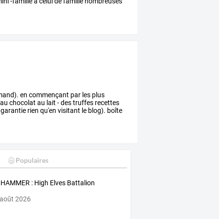
ini
-famille
à
celui
de
famille
nombreuses
rmand). en commençant par les plus
au chocolat au lait - des truffes recettes
 garantie rien qu'en visitant le blog). boîte
Populaires
AMMER : High Elves Battalion
 août 2026