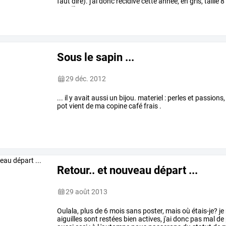
faut
dire).
j'ai
donc
récidivé
cette
année,
en
gris,
taille
8
aiguilles
…
Sous le sapin ...
29 déc. 2012
... il y avait aussi un bijou. materiel : perles et passions,
pot vient de ma copine café frais .
Retour.. et nouveau départ ...
29 août 2013
Oulala,
plus
de
6
mois
sans
poster,
mais
où
étais-je?
je
aiguilles
sont
restées
bien
actives,
j'ai
donc
pas
mal
de