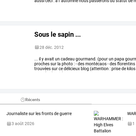
aussi
ceci
:
à
l
'automne
nous
passerons
du
statut
de
m
puisque
ce
n
…
Sous le sapin ...
28 déc. 2012
... il y avait un cadeau gourmand. (pour un papa gou
proches sur la photo : - des montécaos - des florentins 
trouvées sur ce délicieux blog (attention : prise de kilos
trouvée chez i*ke*a.
Récents
Journaliste sur les fronts de guerre
WARH
3 août 2026
1