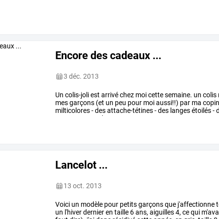
Encore des cadeaux ...
3 déc. 2013
Un
colis-joli
est
arrivé
chez
moi
cette
semaine.
un
colis
mes
garçons
(et
un
peu
pour
moi
aussi!!)
par
ma
copi
milticolores
-
des
attache-tétines
-
des
langes
étoilés
-
d
trousse
en
crochet
…
Lancelot ...
13 oct. 2013
Voici
un
modèle
pour
petits
garçons
que
j'affectionne
t
un
l'hiver
dernier
en
taille
6
ans,
aiguilles
4,
ce
qui
m'ava