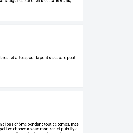
ans,
aiguilles
4.5
et
en
bleu,
taille
6
ans,
 brest et artéïs pour le petit oiseau. le petit
n'ai
pas
chômé
pendant
tout
ce
temps,
mes
petites
choses
à
vous
montrer.
et
puis
il
y
a