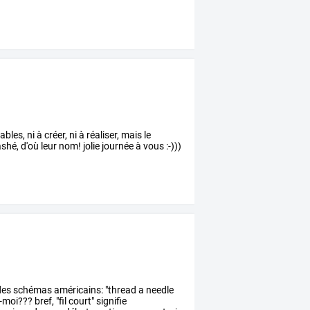
es, ni à créer, ni à réaliser, mais le
shé, d'où leur nom! jolie journée à vous :-)))
es
schémas
américains:
"thread
a
needle
s-moi???
bref,
"fil
court"
signifie