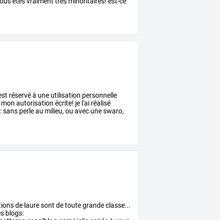
ous
êtes
vraiment
très
minoritaires!
est-ce
est
réservé
à
une
utilisation
personnelle
mon
autorisation
écrite!
je
l'ai
réalisé
:
sans
perle
au
milieu,
ou
avec
une
swaro,
ations de laure sont de toute grande classe...
es blogs: