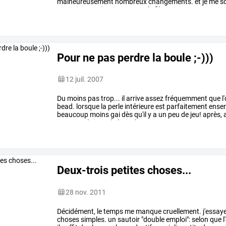
malheureusement
nombreux
changements.
et
je
me
so
rentrais
consciencieusement
le
fil,
…
Pour ne pas perdre la boule ;-)))
12 juil. 2007
Du
moins
pas
trop...
il
arrive
assez
fréquemment
que
l
bead.
lorsque
la
perle
intérieure
est
parfaitement
enser
beaucoup
moins
gai
dès
qu'il
y
a
un
peu
de
jeu!
après,
retrouver
le
trou
de
la
perle
…
Deux-trois petites choses...
28 nov. 2011
Décidément,
le
temps
me
manque
cruellement.
j'essay
choses
simples.
un
sautoir
"double
emploi":
selon
que
l