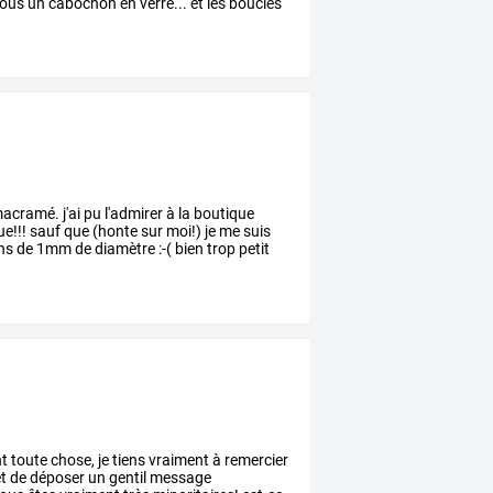
ous
un
cabochon
en
verre...
et
les
boucles
acramé.
j'ai
pu
l'admirer
à
la
boutique
e!!!
sauf
que
(honte
sur
moi!)
je
me
suis
ens
de
1mm
de
diamètre
:-(
bien
trop
petit
t
toute
chose,
je
tiens
vraiment
à
remercier
t
de
déposer
un
gentil
message