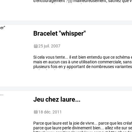
d'encouragement
:-)))
malheureusement,
sachez
que
v
parce
que
c'est
gratuit?
cela
…
Bracelet "whisper"
25 juil. 2007
Si
cela
vous
tente...
il
est
bien
entendu
que
ce
schéma
mais
en
aucun
cas
à
une
utilisation
commerciale,
sans
plusieurs
fois
en
y
apportant
de
nombreuses
variantes
en
bordant
les
rondes
…
Jeu chez laure...
18 déc. 2011
Parce que laure est la joie de vivre... parce que les cré
parce que laure perle divinement bien... allez vite sur s