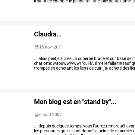
il
suffit
de
changer
le
pendentif.
une
jolie
petite
dame,
s
d'oreilles
…
Claudia...
15 nov. 2011
...
alias
peetje
a
créé
un
superbe
bracelet
sur
base
de
m
charlotte:
waouwwwww!
"cuilà",
il
me
le
fallait!!!sauf
qu
trompée
en
achetant
les
liens
de
cuir:
j'ai
acheté
des
li
pour
réaliser
le
si
…
Mon blog est en "stand by"...
6 août 2007
...
depuis
quelques
temps,
vous
l'aurez
remarqué!
avan
les
personnes
qui
se
sont
donné
la
peine
de
remercier
e