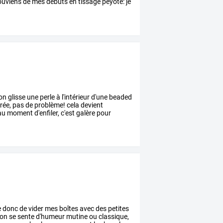
uviens
de
mes
débuts
en
tissage
peyote:
je
'on
glisse
une
perle
à
l'intérieur
d'une
beaded
rée,
pas
de
problème!
cela
devient
au
moment
d'enfiler,
c'est
galère
pour
e
donc
de
vider
mes
boîtes
avec
des
petites
'on
se
sente
d'humeur
mutine
ou
classique,