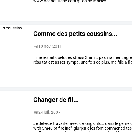
www.beadouillerie.com qu'on se le dise!!!
Comme des petits coussins...
10 nov. 2011
Il me restait quelques strass 3mm... pas vraiment agréabl
résultat est assez sympa. une fois de plus, ma fille a fla
Changer de fil...
24 juil. 2007
Je
déteste
travailler
avec
de
longs
fils...
dans
le
genre
d
with
3m40
of
fireline"!
glurps!
elles
font
comment
dite