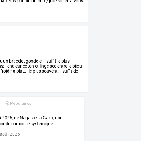
atterns.canalblog.com/ jolie soirée à vous
u'un
bracelet
gondole,
il
suffit
le
plus
ns:
-
chaleur
coton
et
linge
sec
entre
le
bijou
froidir
à
plat...
le
plus
souvent,
il
suffit
de
Populaires
-2026, de Nagasaki à Gaza, une
inuité criminelle systémique
 août 2026