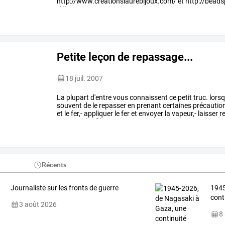
http://www.creationslaurebijoux.com/ et http://beadsp
:-)))
Petite leçon de repassage...
18 juil. 2007
La
plupart
d'entre
vous
connaissent
ce
petit
truc.
lorsq
souvent
de
le
repasser
en
prenant
certaines
précautio
et
le
fer,-
appliquer
le
fer
et
envoyer
la
vapeur,-
laisser
re
repasser
les
fils
sur
toute
…
Récents
Journaliste sur les fronts de guerre
1945
cont
3 août 2026
8