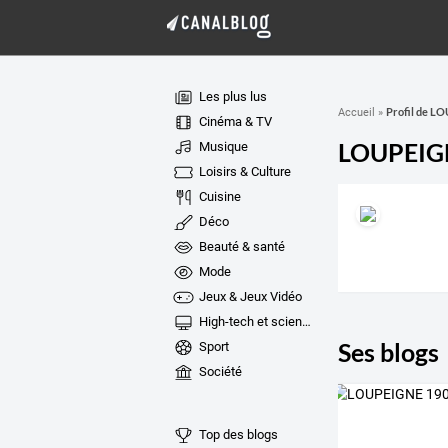
Les plus lus
Profil de L
Accueil
»
Cinéma & TV
LOUPEIG
Musique
Loisirs & Culture
Cuisine
Déco
Beauté & santé
Mode
Jeux & Jeux Vidéo
High-tech et sciences
Ses blogs
Sport
Société
Top des blogs