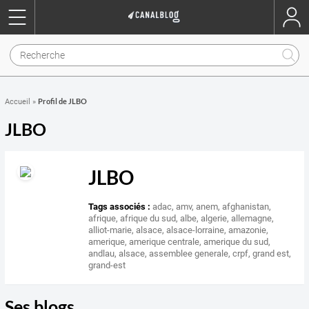
Profil de JLBO
Accueil
»
JLBO
JLBO
Tags associés :
adac
,
amv
,
anem
,
afghanistan
,
afrique
,
afrique du sud
,
albe
,
algerie
,
allemagne
,
alliot-marie
,
alsace
,
alsace-lorraine
,
amazonie
,
amerique
,
amerique centrale
,
amerique du sud
,
andlau
,
alsace
,
assemblee generale
,
crpf
,
grand est
,
grand-est
Ses blogs