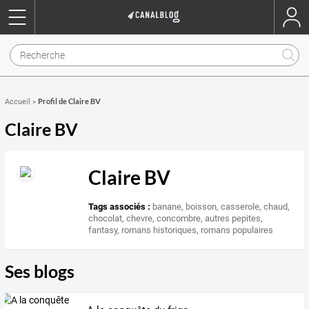
Profil de Claire BV
Accueil
»
Claire BV
Claire BV
Tags associés :
banane
,
boisson
,
casserole
,
chaud
,
chocolat
,
chevre
,
concombre
,
autres pepites
,
fantasy
,
romans historiques
,
romans populaires
Ses blogs