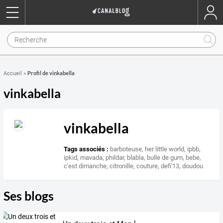
Profil de vinkabella
Accueil
»
vinkabella
vinkabella
Tags associés :
barboteuse
,
her little world
,
ipbb
,
ipkid
,
mavada
,
phildar
,
blabla
,
bulle de gum
,
bebe
,
c'est dimanche
,
citronille
,
couture
,
defi'13
,
doudou
Ses blogs