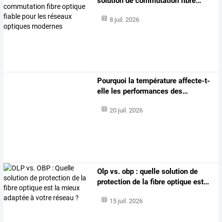
solution
de
commutation
fibre
…
8 juil. 2026
Pourquoi
la
température
affecte-t-
elle
les
performances
des
…
20 juil. 2026
Olp
vs.
obp
:
quelle
solution
de
protection
de
la
fibre
optique
est
…
15 juil. 2026