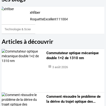
xhfiber
RoquetteExcellent1110041
Technologie & Science
Articles à découvrir
Commutateur optique mécanique
double 1×2 de 1310 nm
3 août 2026
Comment
résoudre
le
problème
de
la
dérive
du
trajet
optique
des
…