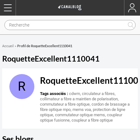
Profil de RoquetteExcellent1110041
Accueil
»
RoquetteExcellent1110041
RoquetteExcellent11100
R
Tags associés :
cdwm
,
circulateur a fibres
,
collimateur a fibre a maintien de polarisation
,
commutateur a fibre optique
,
cordon de brassage a
fibre optique mpo
,
mems voa
,
protection de ligne
optique
,
commutateur optique mems
,
coupleur
optique fusionne
,
coupleur a fibre optique
Ses blogs