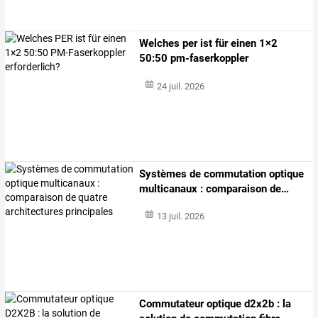
Welches per ist für einen 1×2
50:50 pm-faserkoppler
erforderlich?
24 juil. 2026
Systèmes
de
commutation
optique
multicanaux
:
comparaison
de
…
13 juil. 2026
Commutateur
optique
d2x2b
:
la