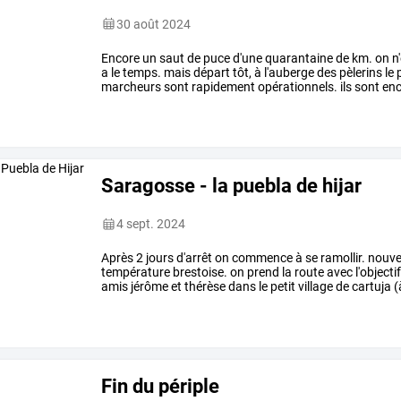
30 août 2024
Encore
un
saut
de
puce
d'une
quarantaine
de
km.
on
n'
a
le
temps.
mais
départ
tôt,
à
l'auberge
des
pèlerins
le
p
marcheurs
sont
rapidement
opérationnels.
ils
sont
enc
par
le
camino
…
Saragosse - la puebla de hijar
4 sept. 2024
Après
2
jours
d'arrêt
on
commence
à
se
ramollir.
nouve
température
brestoise.
on
prend
la
route
avec
l'objecti
amis
jérôme
et
thérèse
dans
le
petit
village
de
cartuja
(
surprenantes
et
non
…
Fin du périple