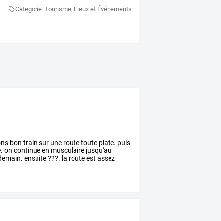
Categorie :
Tourisme, Lieux et Événements
ons
bon
train
sur
une
route
toute
plate.
puis
e.
on
continue
en
musculaire
jusqu'au
demain.
ensuite
???.
la
route
est
assez