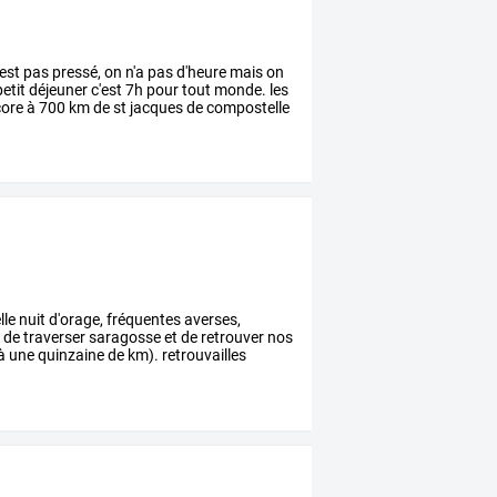
est
pas
pressé,
on
n'a
pas
d'heure
mais
on
etit
déjeuner
c'est
7h
pour
tout
monde.
les
ore
à
700
km
de
st
jacques
de
compostelle
lle
nuit
d'orage,
fréquentes
averses,
f
de
traverser
saragosse
et
de
retrouver
nos
à
une
quinzaine
de
km).
retrouvailles