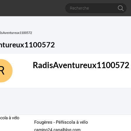
adisAventureux1100572
ntureux1100572
RadisAventureux1100572
R
Fougères - Péñiscola à vélo
camino24.canalblog.com