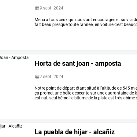
9 sept. 2024
Merci à tous ceux qui nous ont encouragés et suivi à dis
fait beau presque toute l'année. en voiture c'est beauco
Horta de sant joan - amposta
7 sept. 2024
Notre
point
de
départ
étant
situé
à
l'altitude
de
545
m
e
ça
promet
une
belle
descente
sur
une
quarantaine
de
k
est
nul.
seul
bémol
le
bitume
de
la
piste
est
très
abîmé
bien
car
on
…
La puebla de hijar - alcañiz