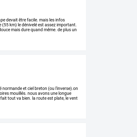
ape
devait
être
facile.
mais
les
infos
e
(55
km)
le
dénivelé
est
assez
important.
douce
mais
dure
quand
même.
de
plus
un
é
normande
et
ciel
breton
(ou
l'inverse).on
oires
mouillés.
nous
avons
une
longue
fait
tout
va
bien.
la
route
est
plate,
le
vent