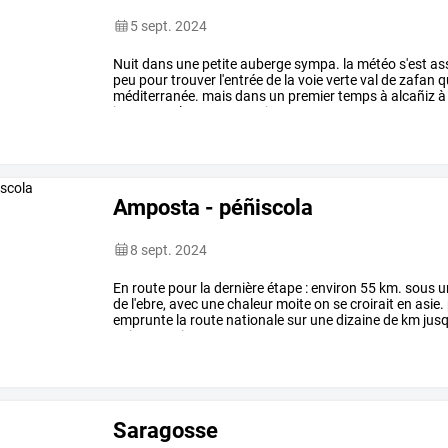
5 sept. 2024
Nuit
dans
une
petite
auberge
sympa.
la
météo
s'est
as
peu
pour
trouver
l'entrée
de
la
voie
verte
val
de
zafan
q
méditerranée.
mais
dans
un
premier
temps
à
alcañiz
à
internet
et
les
ragots
sociaux
…
Amposta - péñiscola
8 sept. 2024
En
route
pour
la
dernière
étape
:
environ
55
km.
sous
u
de
l'ebre,
avec
une
chaleur
moite
on
se
croirait
en
asie.
emprunte
la
route
nationale
sur
une
dizaine
de
km
jusq
puis
on
croise
nos
…
Saragosse