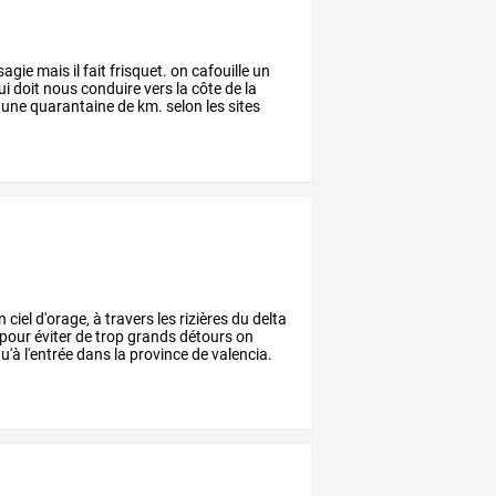
sagie
mais
il
fait
frisquet.
on
cafouille
un
ui
doit
nous
conduire
vers
la
côte
de
la
une
quarantaine
de
km.
selon
les
sites
n
ciel
d'orage,
à
travers
les
rizières
du
delta
pour
éviter
de
trop
grands
détours
on
u'à
l'entrée
dans
la
province
de
valencia.