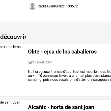
RadisAventureux1100572
 découvrir
Olite - ejea de los caballeros
31 août 2024
Nuit
orageuse.
trombe
d'eau.
tout
est
mouillé.
nous
fil
au
km
10
panne
sur
le
vélo
à
chantal.
plus
d'assistanc
camping.
puis
nous
essaierons
d'atteindre
saragosse
plate
avec
quelques
bosses
mais
…
Alcañiz - horta de sant joan