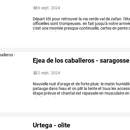
6 sept. 2024
Départ
tôt
pour
retrouver
la
via
verde
val
de
zafan.
l'ét
officielles
sont
trompeuses.
en
fait
jusqu'à
notre
arrivé
c'est
une
montée
presque
continuelle,
certes
en
pente
fort
vent
de
face
nous
complique
…
Ejea de los caballeros - saragosse
2 sept. 2024
Nouvelle
nuit
d'orage
et
de
forte
pluie.
le
matin
humidit
patauge
dans
l'eau
et
on
plit
la
tente
et
tous
les
access
étape
prévue
et
chantal
est
repassée
en
musculaire
en
plutôt
sage,
le
ciel
…
Urtega - olite