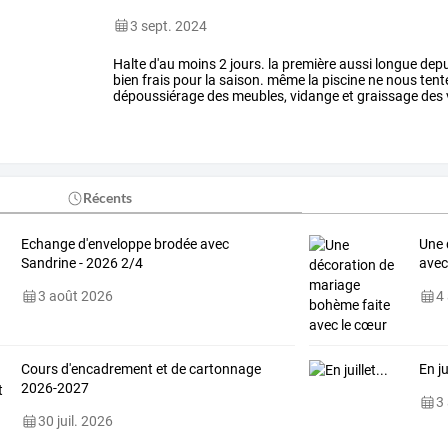
3 sept. 2024
Halte
d'au
moins
2
jours.
la
première
aussi
longue
depu
bien
frais
pour
la
saison.
même
la
piscine
ne
nous
tent
dépoussiérage
des
meubles,
vidange
et
graissage
des
semble
pas
réparable
ici.
…
Récents
Echange d'enveloppe brodée avec
Une 
Sandrine - 2026 2/4
avec
3 août 2026
4
Cours d'encadrement et de cartonnage
En ju
2026-2027
3
30 juil. 2026