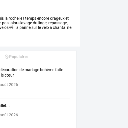
is
la
rochelle
!
temps
encore
orageux
et
e
pas.
alors
lavage
du
linge,
repassage,
vélos
🤣.
la
panne
sur
le
vélo
à
chantal
ne
Populaires
décoration de mariage bohème faite
 le cœur
 août 2026
illet...
 août 2026