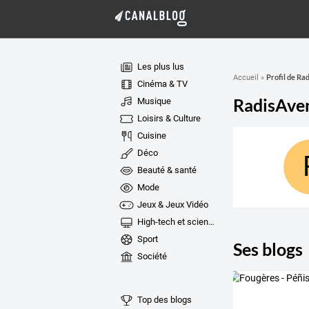
Les plus lus
Profil de R
Accueil
»
Cinéma & TV
RadisAve
Musique
Loisirs & Culture
Cuisine
Déco
Beauté & santé
Mode
Jeux & Jeux Vidéo
High-tech et sciences
Sport
Ses blogs
Société
Top des blogs