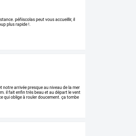
tance. péñiscolas peut vous accueillir, il
up plus rapide !.
t
notre
arrivée
presque
au
niveau
de
la
mer
m.
il
fait
enfin
très
beau
et
au
départ
le
vent
ce
qui
oblige
à
rouler
doucement.
ça
tombe