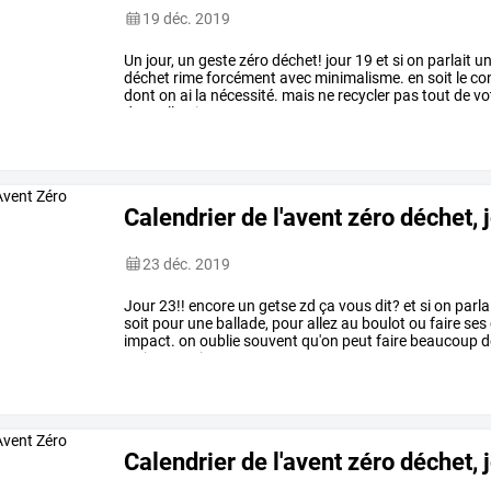
19 déc. 2019
Un
jour,
un
geste
zéro
déchet!
jour
19
et
si
on
parlait
u
déchet
rime
forcément
avec
minimalisme.
en
soit
le
co
dont
on
ai
la
nécessité.
mais
ne
recycler
pas
tout
de
vo
des
collectionneurs
…
Calendrier de l'avent zéro déchet, 
23 déc. 2019
Jour
23!!
encore
un
getse
zd
ça
vous
dit?
et
si
on
parla
soit
pour
une
ballade,
pour
allez
au
boulot
ou
faire
ses
impact.
on
oublie
souvent
qu'on
peut
faire
beaucoup
d
trajet
en
voiture
est
ce
que
…
Calendrier de l'avent zéro déchet, 