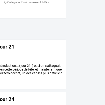
Categorie :
Environnement & Bio
jour 21
ntroduction...)
jour
21
:)
et
si
on
s'attaquait
en
cette
période
de
fête,
et
maintenant
que
au
zéro
déchet,
un
des
cap
les
plus
difficile
à
jour 24