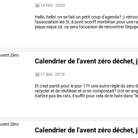
16 févr. 2020
Hello,
hello!
on
se
fait
un
petit
coup
d'agenda?
;)
retrou
l'association
les
5r,
à
pont-scorff
morbihan
pour
une
r
pique
nique
zd.
ce
sera
l'occasion
de
rencontrer
l'équip
déchets
ramasser,
les
alternative
à
…
Calendrier de l'avent zéro déchet, 
17 déc. 2019
Et
c'est
partit
pour
le
jour
17!!
une
autre
règle
du
zéro
d
recycler
et
de
réutiliser
et
si
on
compostait?
(rot
en
ang
n'attire
pas
les
rats,
il
suffit
pour
cela
de
le
faire
dans
"l
d'avoir
"une
…
Calendrier de l'avent zéro déchet, 