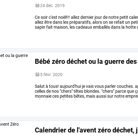
24 déc. 2019
Ce
soir
c'est
noël!!!
allez
dernier
jour
de
notre
petit
cale
allez
être
dans
les
préparatifs,
alors
on
se
refait
un
peti
sapin
fait
maison,
les
cadeaux
emballés
dans
la
hotte
avec
des
decos
…
Bébé zéro déchet ou la guerre de
5 févr. 2020
Salut
à
tous!
aujourd'hui
je
vais
vous
parler
couches.
a
celles
de
nos
"chers"
têtes
blondes.
"chers"
parce
que
ç
monnaie
ces
petites
bêtes,
mais
aussi
sur
notre
emprei
près
de
400
millions
de
…
Calendrier de l'avent zéro déchet, 