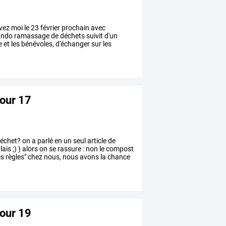
vez
moi
le
23
février
prochain
avec
ando
ramassage
de
déchets
suivit
d'un
e
et
les
bénévoles,
d'échanger
sur
les
jour 17
échet?
on
a
parlé
en
un
seul
article
de
lais
;)
)
alors
on
se
rassure
:
non
le
compost
es
règles"
chez
nous,
nous
avons
la
chance
jour 19