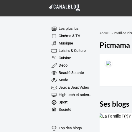
Les plus lus
Profil de P
Accueil
»
Cinéma & TV
Picmama
Musique
Loisirs & Culture
Cuisine
Déco
Beauté & santé
Mode
Jeux & Jeux Vidéo
High-tech et sciences
Ses blogs
Sport
Société
Top des blogs