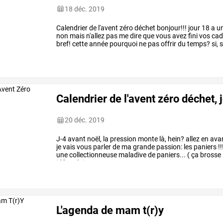
18 déc. 2019
Calendrier
de
l'avent
zéro
déchet
bonjour!!!
jour
18
a
u
non
mais
n'allez
pas
me
dire
que
vous
avez
fini
vos
cad
bref!
cette
année
pourquoi
ne
pas
offrir
du
temps?
si,
s
ensemble,
un
we,
une
…
Calendrier de l'avent zéro déchet, 
20 déc. 2019
J-4
avant
noël,
la
pression
monte
là,
hein?
allez
en
ava
je
vais
vous
parler
de
ma
grande
passion:
les
paniers
!!
une
collectionneuse
maladive
de
paniers...
(
ça
brosse
idée...
j'ai
…
L'agenda de mam t(r)y