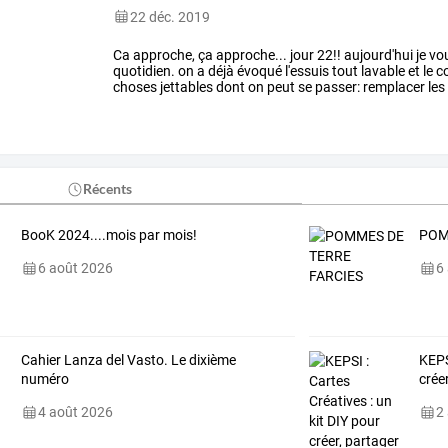
22 déc. 2019
Ca
approche,
ça
approche...
jour
22!!
aujourd'hui
je
vo
quotidien.
on
a
déjà
évoqué
l'essuis
tout
lavable
et
le
c
choses
jettables
dont
on
peut
se
passer:
remplacer
les
tissus,
non
…
Récents
BooK 2024....mois par mois!
POM
6 août 2026
6
Cahier Lanza del Vasto. Le dixième
KEPS
numéro
créer
4 août 2026
2