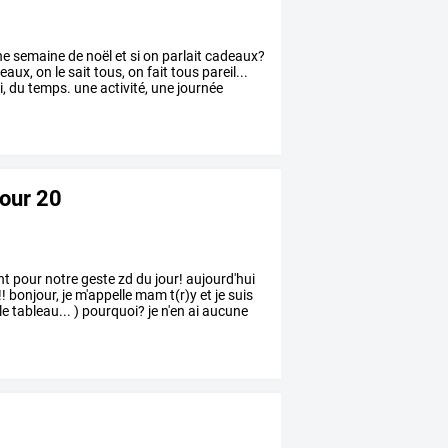
ne
semaine
de
noël
et
si
on
parlait
cadeaux?
eaux,
on
le
sait
tous,
on
fait
tous
pareil...
i,
du
temps.
une
activité,
une
journée
jour 20
nt
pour
notre
geste
zd
du
jour!
aujourd'hui
!!
bonjour,
je
m'appelle
mam
t(r)y
et
je
suis
le
tableau...
)
pourquoi?
je
n'en
ai
aucune