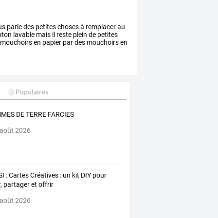
us
parle
des
petites
choses
à
remplacer
au
oton
lavable
mais
il
reste
plein
de
petites
mouchoirs
en
papier
par
des
mouchoirs
en
Populaires
MES DE TERRE FARCIES
 août 2026
I : Cartes Créatives : un kit DIY pour
, partager et offrir
 août 2026