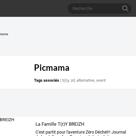
icmama
Picmama
Tags associés :
t(r)y
,
zd
,
alternative
,
avent
La Famille T(r)Y BREIZH
C'est
partit
pour
l'aventure
Zéro
Déchet!!
Journal