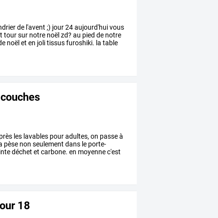
ndrier
de
l'avent
;)
jour
24
aujourd'hui
vous
t
tour
sur
notre
noël
zd?
au
pied
de
notre
de
noël
et
en
joli
tissus
furoshiki.
la
table
s couches
près
les
lavables
pour
adultes,
on
passe
à
a
pèse
non
seulement
dans
le
porte-
nte
déchet
et
carbone.
en
moyenne
c'est
jour 18