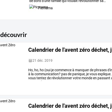
de
bord
d'une
famille
qui
voulait
révolutionner
sa
…
Picmama
 découvrir
Calendrier de l'avent zéro déchet, 
21 déc. 2019
Ho,
ho,
ho
(oui
je
commence
à
manquer
de
phrases
d'i
à
la
communication?
pas
de
panique,
je
vous
explique.
vous
tentez
de
révolutionner
votre
monde
en
passant
passer
n'est
pas
…
Calendrier de l'avent zéro déchet, 