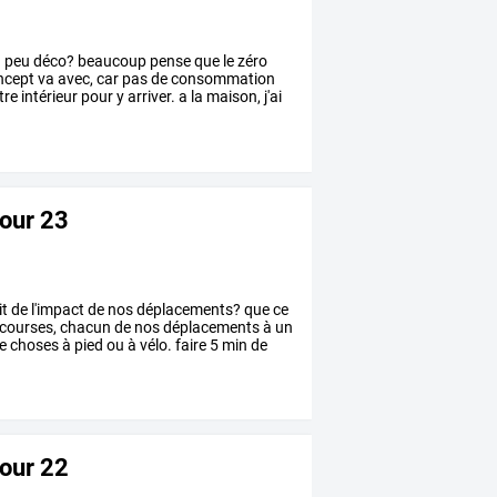
n
peu
déco?
beaucoup
pense
que
le
zéro
ncept
va
avec,
car
pas
de
consommation
tre
intérieur
pour
y
arriver.
a
la
maison,
j'ai
jour 23
it
de
l'impact
de
nos
déplacements?
que
ce
courses,
chacun
de
nos
déplacements
à
un
e
choses
à
pied
ou
à
vélo.
faire
5
min
de
jour 22