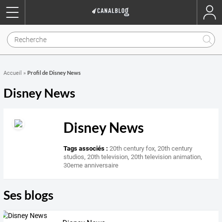
Profil de Disney News
Accueil
»
Disney News
Disney News
Tags associés :
20th century fox
,
20th century
studios
,
20th television
,
20th television animation
,
30eme anniversaire
Ses blogs