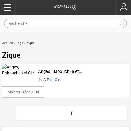
Zique
Accueil
»
Tags
»
Zique
Anges, Babouchka et Cie
A B et Cie
Maison, Déco & Bricolage
1