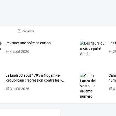
Récents
Revisiter une boîte en carton
Les f
4 août 2026
29
Le
lundi
03
août
1795
à
Nogent-le-
Cahi
Républicain
:
répression
contre
les
«
…
num
3 août 2026
4