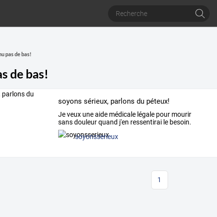
nu pas de bas!
as de bas!
soyons sérieux, parlons du péteux!
Je
veux
une
aide
médicale
légale
pour
mourir
sans
douleur
quand
j'en
ressentirai
le
besoin.
Avant
de
…
soyonsserieux
1