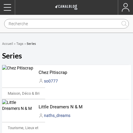
Series
Accueil
»
Tags
»
Series
Chez Pitiscrap
so0777
Maison, Déco & Bricolage
Little Dreamers N & M
naths_dreams
Tourisme, Lieux et Événements