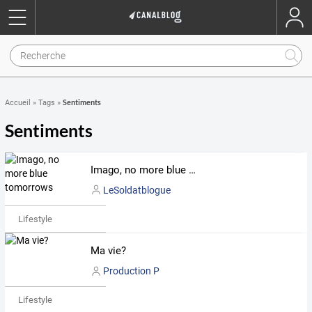
Sentiments
Accueil
»
Tags
»
Sentiments
Imago, no more blue tomorrows
LeSoldatblogue
Lifestyle
Ma vie?
Production P
Lifestyle