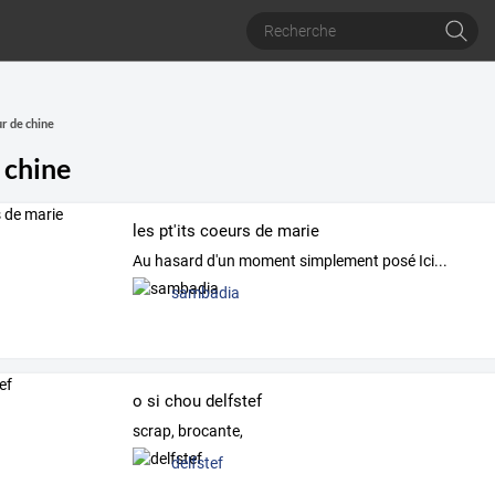
r de chine
 chine
les pt'its coeurs de marie
Au hasard d'un moment simplement posé Ici...
sambadia
o si chou delfstef
scrap, brocante,
delfstef