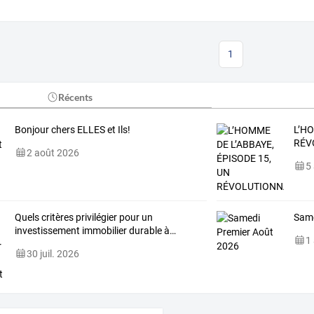
1
Récents
Bonjour chers ELLES et Ils!
L’HO
RÉV
2 août 2026
5
Quels
critères
privilégier
pour
un
Same
investissement
immobilier
durable
à
…
1
30 juil. 2026